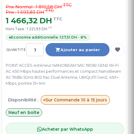
TTC
Prix Normal :
1 810,58 DH
TTC
Prix : 1 593,83 DH
1 466,32 DH
TTC
HT
Hors Taxe :
1 221,93 DH
Economie additionnelle :
127,51 DH - 8%
Ajouter au panier
QUANTITÉ
POINT ACCÈS extérieur NANOBEAM 5AC 19DBI GEN2 Wi-Fi
AC 450 Mbps hautes performances et compact.NanoBeam
AC 19dBi 5GHz 802.11ac Dual Antenna, UBIQUITI Gen2, 450+
Mbps, portée 15+ km
Disponibilité :
Sur Commande 10 à 15 jours
Neuf en boîte
Acheter par WhatsApp