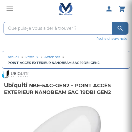
0 Produit 
Recherche avancée
Accueil
»
Réseaux
»
Antennes
»
POINT ACCÈS EXTERIEUR NANOBEAM 5AC 19DBI GEN2
Ubiquiti
NBE-5AC-GEN2 - POINT ACCÈS
EXTERIEUR NANOBEAM 5AC 19DBI GEN2