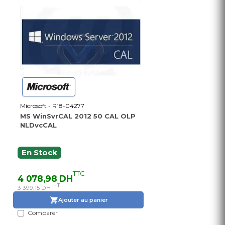
Microsoft - R18-04277
MS WinSvrCAL 2012 50 CAL OLP
NLDvcCAL
En Stock
TTC
4 078,98 DH
HT
3 399,15 DH
Ajouter au panier
Comparer