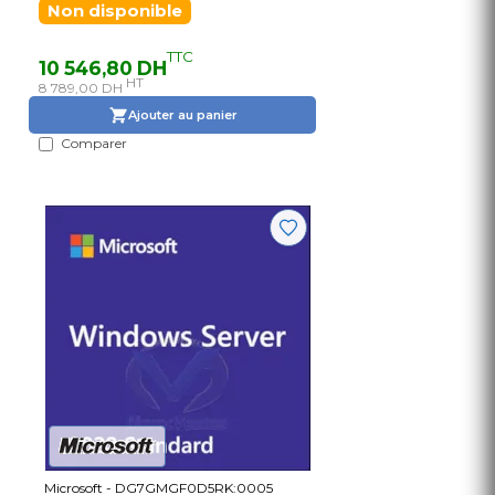
Non disponible
TTC
10 546,80 DH
HT
8 789,00 DH
Ajouter au panier
Comparer
Microsoft - DG7GMGF0D5RK:0005