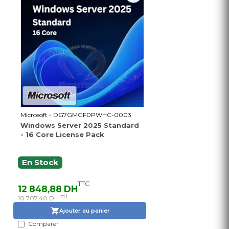
Microsoft - DG7GMGF0PWHC-0003
Windows Server 2025 Standard
- 16 Core License Pack
En Stock
TTC
12 848,88 DH
HT
10 707,40 DH
Ajouter au panier
Comparer