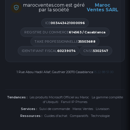
marocventes.com est géré
Maroc
par la société
Ventes SARL
ICE
003443421000096
REGISTRE DU COMMERCE
614563 / Casablanca
TAXE PROFESSIONNELLE
35503688
IDENTIFIANT FISCAL
60239074
CNSS
5302547
1 Rue Abou Hadil Allaf, Gauthier 20070 Casablanca
05 22 88 51 00
Tendances :
Les produits Microsoft Officiel au Maroc
·
La gamme complète
d'Ubiquiti
·
Fanvil IP Phones
Services :
Suivi de commande
·
Maroc Ventes
·
Livraison
Ressources :
Guides d'achat
·
Comparatifs
·
Technologie