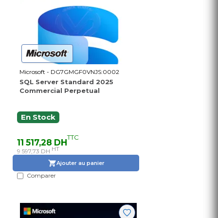
Microsoft - DG7GMGF0VNJS:0002
SQL Server Standard 2025
Commercial Perpetual
En Stock
TTC
11 517,28 DH
HT
9 597,73 DH
Ajouter au panier
Comparer