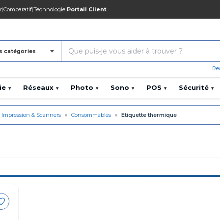
r
|
Comparatif
|
Technologie
|
Portail Client
s catégories
Re
ie
Réseaux
Photo
Sono
POS
Sécurité
▾
▾
▾
▾
▾
▾
Impression & Scanners
»
Consommables
»
Etiquette thermique