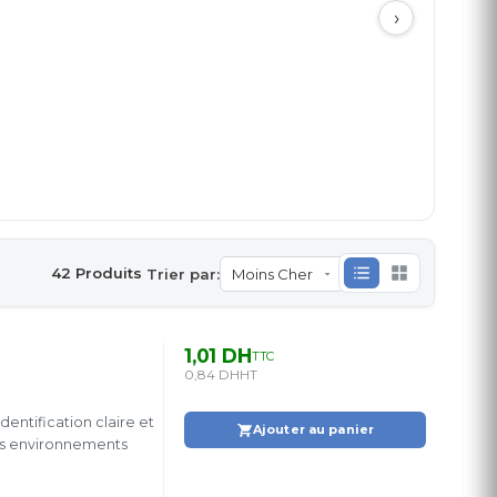
›
42 Produits
Trier par:
1,01 DH
TTC
0,84 DH
HT
dentification claire et
Ajouter au panier
ers environnements