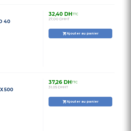
32,40 DH
TTC
27,00 DH
HT
D 40
Ajouter au panier
37,26 DH
TTC
31,05 DH
HT
X 500
Ajouter au panier