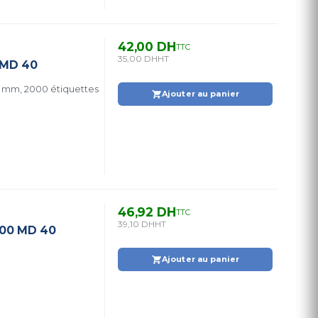
42,00 DH
TTC
35,00 DH
HT
 MD 40
 mm, 2000 étiquettes
Ajouter au panier
46,92 DH
TTC
39,10 DH
HT
000 MD 40
Ajouter au panier