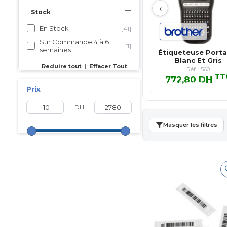
‹
Stock
En Stock
[41]
Sur Commande 4 à 6
[1]
semaines
Étiqueteuse Porta
Blanc Et Gris
Reduire tout
|
Effacer Tout
Réf. : 560
TT
772,80 DH
772,80 DH TT
Prix
DH
Masquer les filtres