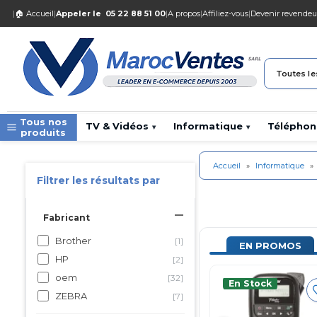
|
🏠 Accueil
|
Appeler le
05 22 88 51 00
|
A propos
|
Affiliez-vous
|
Devenir revendeu
Toutes le
Tous nos
TV & Vidéos
Informatique
Téléphon
▾
▾
produits
Accueil
»
Informatique
»
Filtrer les résultats par
Fabricant
Brother
[1]
EN PROMOS
HP
[2]
oem
[32]
En Stock
ZEBRA
[7]