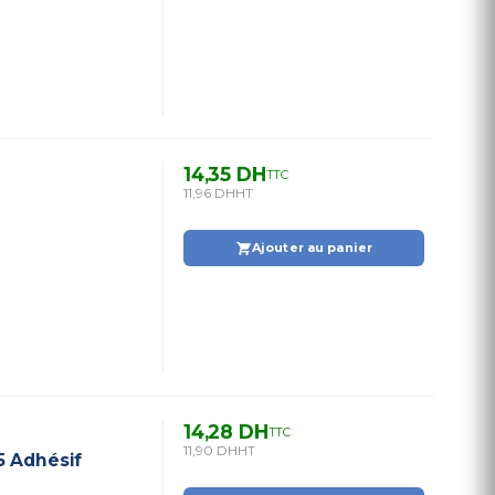
14,35 DH
TTC
11,96 DH
HT
Ajouter au panier
14,28 DH
TTC
11,90 DH
HT
5 Adhésif