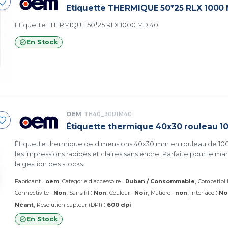
Etiquette THERMIQUE 50*25 RLX 1000
Etiquette THERMIQUE 50*25 RLX 1000 MD 40
En Stock
OEM
TH40_30R1M40
Étiquette thermique 40x30 rouleau 
Étiquette thermique de dimensions 40x30 mm en rouleau de 100
les impressions rapides et claires sans encre. Parfaite pour le ma
la gestion des stocks.
:
:
Fabricant
oem
Categorie d'accessoire
Ruban / Consommable
Compatibil
:
:
:
:
:
Connectivite
Non
Sans fil
Non
Couleur
Noir
Matiere
non
Interface
No
:
Néant
Resolution capteur (DPI)
600 dpi
En Stock