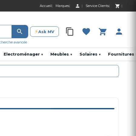
Accueil
Marques
Service Clients
0 Produit 0,00 D
⚡
Ask MV
0 Produit 0,00 DH
cherche avancée
Electroménager
Meubles
Solaires
Fournitures
▾
▾
▾