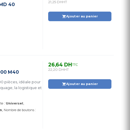
21,25 DH
HT
 MD 40
Ajouter au panier
26,64 DH
TTC
22,20 DH
HT
1000 M40
0 pièces, idéale pour
Ajouter au panier
rquage, la logistique et
:
ite
Universel
:
n
Nombre de boutons