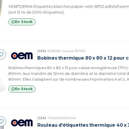
VE38*25R1M4 Étiquettes blanches papier velin 38*25 adhésif permane
(soit 12 rlx de 2000 étiquettes)
En Stock
OEM
BOBINE-Caisse 80*80
Bobines thermique 80 x 80 x 12 pour 
Bobines thermiques 80 x 80 x 12 pour caisse enregistreuse (TPV) sont Leur laize 
80mm, leur mandrin de 12mm de diamètre et le diamètre total d
80mm. Elles s’adaptent sur de nombreuses imprimantes A et S, Axiohm, Citizen, Epson,
IBM, INDATEC, SAMSUNG, SCHULTES, SHARP, STAR, TOSHIBA...(liste 
En Stock
OEM
TH40X30R2M40
Rouleau d'étiquettes thermique 40 x 3