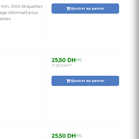
 mm, 1000 étiquettes
Ajouter au panier
tage informatif pour
 1000 étiquettes.
25,50 DH
TTC
21,25 DH
HT
Ajouter au panier
25,50 DH
TTC