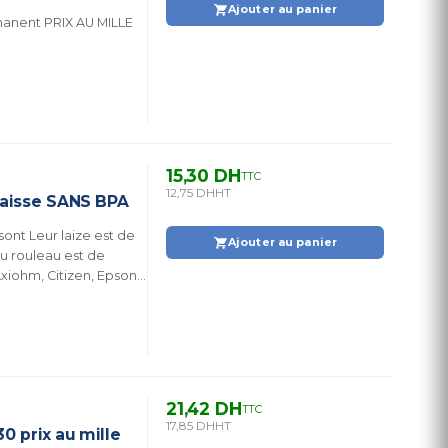
Ajouter au panier
nt PRIX AU MILLE
15,30 DH
TTC
12,75 DH
HT
caisse SANS BPA
est de
Ajouter au panier
u rouleau est de
non exhaustive).
21,42 DH
TTC
17,85 DH
HT
0 prix au mille