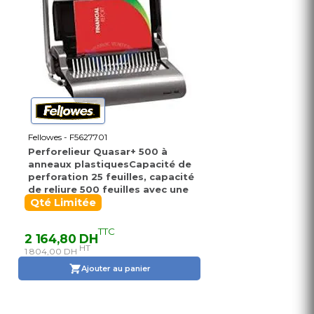
Fellowes - F5627701
Perforelieur Quasar+ 500 à
anneaux plastiquesCapacité de
perforation 25 feuilles, capacité
de reliure 500 feuilles avec une
taillemaximale d'anneau de 50
Qté Limitée
mmLevier de perforation
transversal facilitant la
TTC
2 164,80 DH
perforation
HT
1 804,00 DH
Ajouter au panier