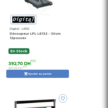
Digital - L6132
Découpeur LPL L6132 - 30cm
12pouces
En Stock
TTC
392,70 DH
HT
327,25 DH
Ajouter au panier