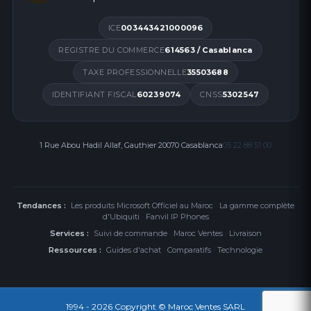
ICE
003443421000096
REGISTRE DU COMMERCE
614563 / Casablanca
TAXE PROFESSIONNELLE
35503688
IDENTIFIANT FISCAL
60239074
CNSS
5302547
1 Rue Abou Hadil Allaf, Gauthier 20070 Casablanca
05 22 88 51 00
Tendances :
Les produits Microsoft Officiel au Maroc
·
La gamme complète
d'Ubiquiti
·
Fanvil IP Phones
Services :
Suivi de commande
·
Maroc Ventes
·
Livraison
Ressources :
Guides d'achat
·
Comparatifs
·
Technologie
1994 - 2026
Copyright © Maroc Ventes SARL