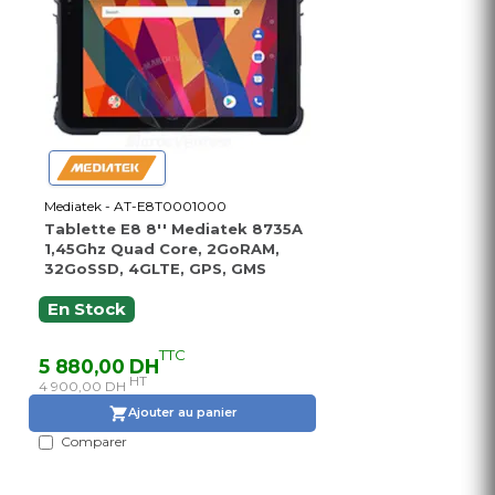
Mediatek - AT-E8T0001000
Tablette E8 8'' Mediatek 8735A
1,45Ghz Quad Core, 2GoRAM,
32GoSSD, 4GLTE, GPS, GMS
En Stock
TTC
5 880,00 DH
HT
4 900,00 DH
Ajouter au panier
Comparer