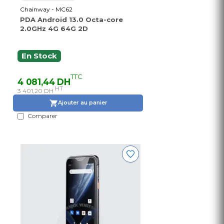
Chainway - MC62
PDA Android 13.0 Octa-core
2.0GHz 4G 64G 2D
En Stock
TTC
4 081,44 DH
HT
3 401,20 DH
Ajouter au panier
Comparer