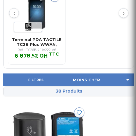
‹
›
Terminal PDA TACTILE
TC26 Plus WWAN,
SE4710,…
Réf. : TC26BK-11A222-A6
TTC
6 878,52 DH
6 878,52 DH TTC
FILTRES
38 Produits