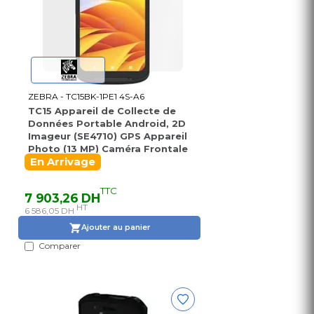
ZEBRA - TC15BK-1PE1 4S-A6
TC15 Appareil de Collecte de
Données Portable Android, 2D
Imageur (SE4710) GPS Appareil
Photo (13 MP) Caméra Frontale
(5 MP
En Arrivage
TTC
7 903,26 DH
HT
6 586,05 DH
Ajouter au panier
Comparer