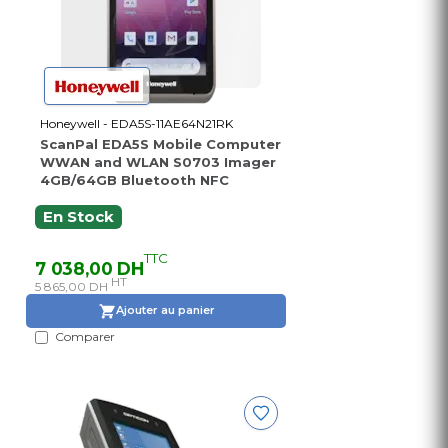
Honeywell - EDA5S-11AE64N21RK
ScanPal EDA5S Mobile Computer
WWAN and WLAN S0703 Imager
4GB/64GB Bluetooth NFC
En Stock
TTC
7 038,00 DH
HT
5 865,00 DH
Ajouter au panier
Comparer