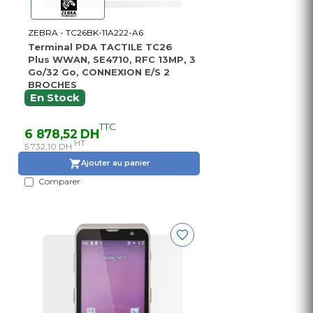
ZEBRA - TC26BK-11A222-A6
Terminal PDA TACTILE TC26
Plus WWAN, SE4710, RFC 13MP, 3
Go/32 Go, CONNEXION E/S 2
BROCHES
En Stock
TTC
6 878,52 DH
HT
5 732,10 DH
Ajouter au panier
Comparer