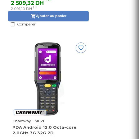
2 509,32 DH
HT
2 091,10 DH
Ajouter au panier
Comparer
Chainway - MC21
PDA Android 12.0 Octa-core
2.0GHz 3G 32G 2D