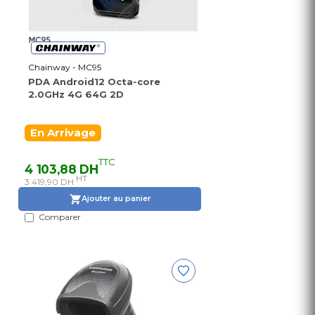
Chainway - MC95
PDA Android12 Octa-core
2.0GHz 4G 64G 2D
En Arrivage
TTC
4 103,88 DH
HT
3 419,90 DH
Ajouter au panier
Comparer