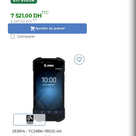
TTC
7 521,00 DH
HT
6 267,50 DH
Ajouter au panier
Comparer
ZEBRA - TC26BK-11B212-A6