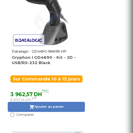
Datalogic - GD4690-BKK1B-HP
Gryphon I GD4690 - Kit - 2D -
USB/RS-232 Black
Sur Commande 10 à 15 jours
TTC
3 962,57 DH
HT
3 302,14 DH
Ajouter au panier
Comparer