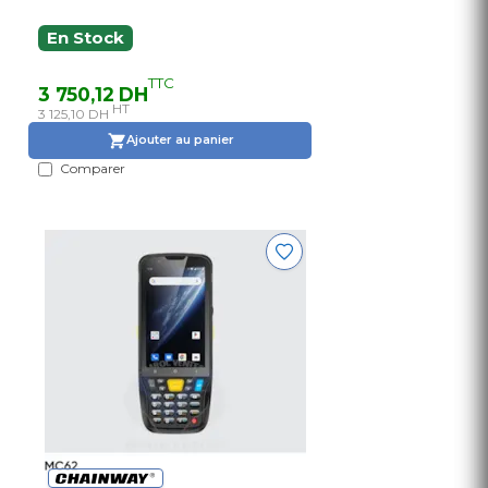
En Stock
TTC
3 750,12 DH
HT
3 125,10 DH
Ajouter au panier
Comparer