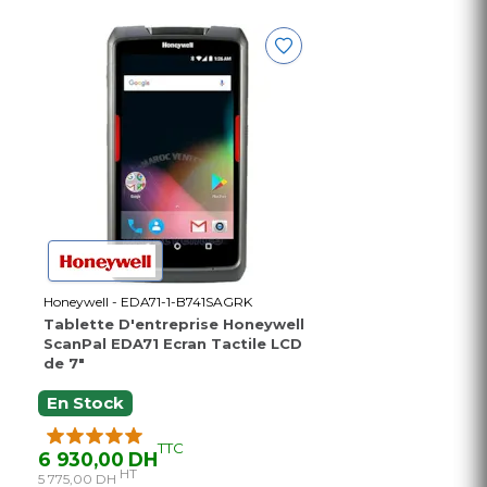
Honeywell - EDA71-1-B741SAGRK
Tablette D'entreprise Honeywell
ScanPal EDA71 Ecran Tactile LCD
de 7"
En Stock
TTC
6 930,00 DH
HT
5 775,00 DH