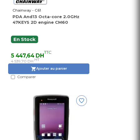
Chainway - C61
PDA And13 Octa-core 2.0GHz
47KEYS 2D engine CM60
En Stock
TTC
5 447,64 DH
HT
4 539,70 DH
Ajouter au panier
Comparer