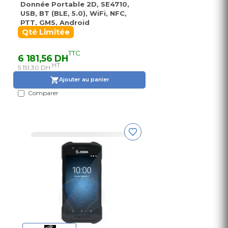
Donnée Portable 2D, SE4710,
USB, BT (BLE, 5.0), WiFi, NFC,
PTT, GMS, Android
Qté Limitée
TTC
6 181,56 DH
HT
5 151,30 DH
Ajouter au panier
Comparer