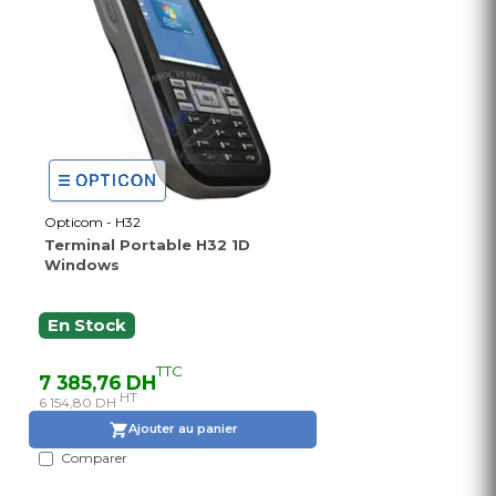
Opticom - H32
Terminal Portable H32 1D
Windows
En Stock
TTC
7 385,76 DH
HT
6 154,80 DH
Ajouter au panier
Comparer