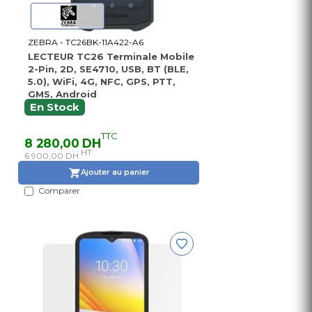
ZEBRA - TC26BK-11A422-A6
LECTEUR TC26 Terminale Mobile
2-Pin, 2D, SE4710, USB, BT (BLE,
5.0), WiFi, 4G, NFC, GPS, PTT,
GMS, Android
En Stock
TTC
8 280,00 DH
HT
6 900,00 DH
Ajouter au panier
Comparer