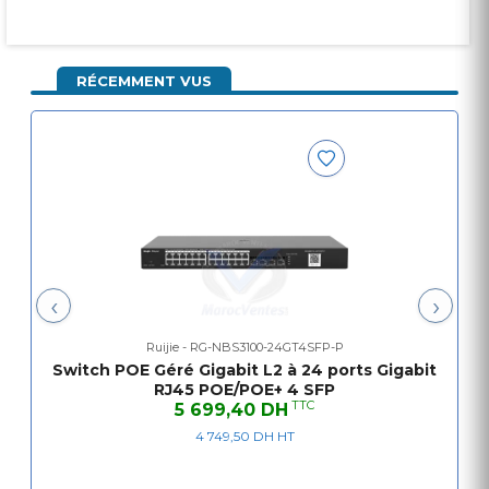
RÉCEMMENT VUS
‹
›
Ruijie - RG-NBS3100-24GT4SFP-P
Switch POE Géré Gigabit L2 à 24 ports Gigabit
RJ45 POE/POE+ 4 SFP
TTC
5 699,40 DH
4 749,50 DH HT