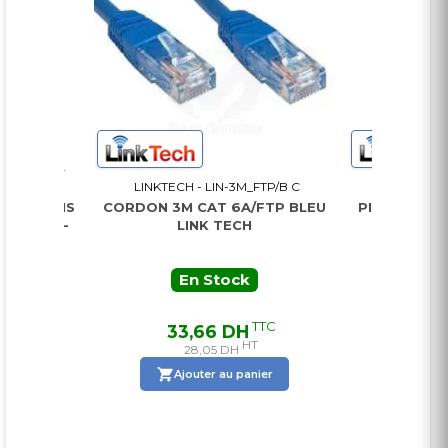
2B.M
LINKTECH - LIN-3M_FTP/B C
LINKTECH - LI
12 BRINS
CORDON 3M CAT 6A/FTP BLEU
PIGTAIL MULT
5 LINK-
LINK TECH
O
En Stock
En 
C
TTC
33,66 DH
20,4
HT
28,05 DH
17,
r
Ajouter au panier
Ajoute