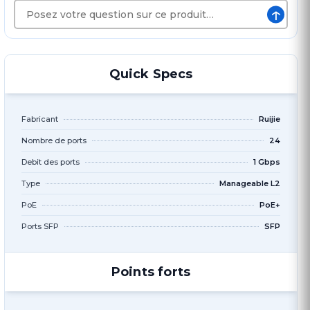
↑
Quick Specs
Fabricant
Ruijie
Nombre de ports
24
Debit des ports
1 Gbps
Type
Manageable L2
PoE
PoE+
Ports SFP
SFP
Points forts