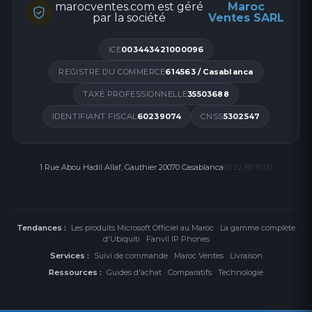
marocventes.com est géré
Maroc
par la société
Ventes SARL
ICE
003443421000096
REGISTRE DU COMMERCE
614563 / Casablanca
TAXE PROFESSIONNELLE
35503688
IDENTIFIANT FISCAL
60239074
CNSS
5302547
1 Rue Abou Hadil Allaf, Gauthier 20070 Casablanca
05 22 88 51 00
Tendances :
Les produits Microsoft Officiel au Maroc
·
La gamme complète
d'Ubiquiti
·
Fanvil IP Phones
Services :
Suivi de commande
·
Maroc Ventes
·
Livraison
Ressources :
Guides d'achat
·
Comparatifs
·
Technologie