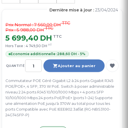
Dernière mise à jour :
23/04/2024
TTC
Prix Normal :
7 560,00 DH
TTC
Prix : 5 988,00 DH
5 699,40 DH
TTC
HT
Hors Taxe :
4 749,50 DH
Economie additionnelle :
288,60 DH - 5%
Ajouter au panier
QUANTITÉ
Commutateur POE Géré Gigabit L2 à 24 ports Gigabit RJ45
POE/POE+, 4 SFP, 370 W PoE. Switch à poser administrable
niveau 2 24 ports RJ45 10/100/1000 Mbps + 4 ports SFP
10/100/1000 Mbps 24 ports PoE/PoE+ (ports 1~24) Supporte
une alimentation PoE jusqu'à 370W au total pour tous les
ports Compatible avec PoE IEEE802.3af/at (RG-NBS3100-
24GT4SFP-P)