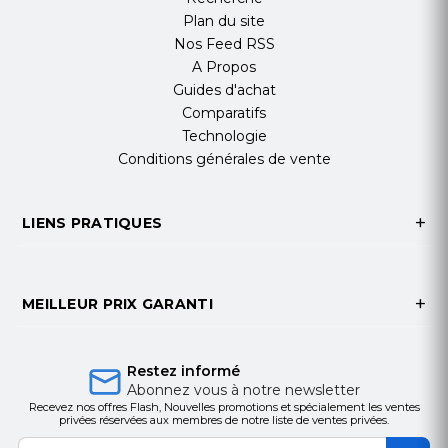
leur inspiration à ce sujet
Plan du site
affichage professionnel.
Nos Feed RSS
A Propos
De multiples outils pédagogiques pour répondre
Guides d'achat
aux besoins de la classe
Comparatifs
Écriture 20 points / Précision d'écriture 1 mm /
Technologie
Outils intelligents +-
Conditions générales de vente
Horion K6A permet à plusieurs étudiants de
LIENS PRATIQUES
toucher et d'écrire en même temps, et le temps
de réponse n'est que de 8 ms, ce qui apporte une
expérience d'apprentissage actif dans votre
classe.
MEILLEUR PRIX GARANTI
Divers gadgets innovants intégrés pour compléter
améliorer l’efficacité de l’enseignement.
Restez informé
Abonnez vous à notre newsletter
Recevez nos offres Flash, Nouvelles promotions et spécialement les ventes
Horion K6A offre une variété d'outils de dessin
privées réservées aux membres de notre liste de ventes privées.
intelligents tels que