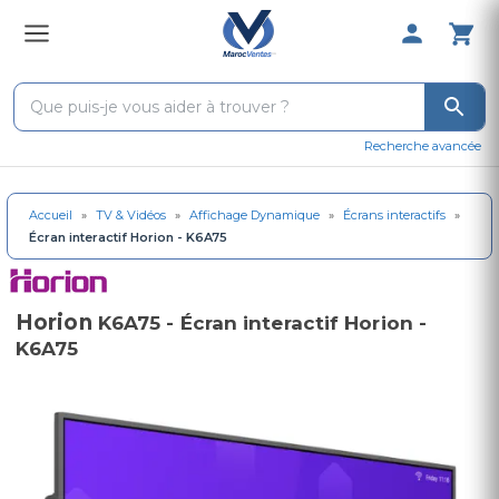
0 Produit 
Recherche avancée
Accueil
»
TV & Vidéos
»
Affichage Dynamique
»
Écrans interactifs
»
Écran interactif Horion - K6A75
Horion
K6A75 - Écran interactif Horion -
K6A75