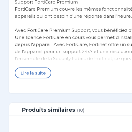
Support FortiCare Premium
FortiCare Premium couvre les mêmes fonctionnalité
appareils qui ont besoin d'une réponse dans l'heure,
Avec FortiCare Premium Support, vous bénéficiez d'
Une licence FortiCare en cours vous permet d'instal
depuis l'appareil. Avec FortiCare, Fortinet offre un
de l'appareil pour un support 24x7 et une résolutio
l'ensemble de la Security Fabric de Fortinet, ce qu
solution. Des options de support flexibles aident vo
performances en fonction de vos besoins.
Lire la suite
Produits similaires
(10)