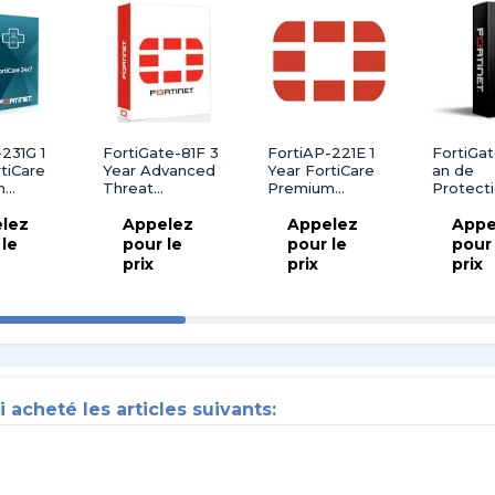
231G 1
FortiGate-81F 3
FortiAP-221E 1
FortiGat
tiCare
Year Advanced
Year FortiCare
an de
m
Threat
Premium
Protect
Protection (IPS,
Support
Unifiée 
lez
Advanced
Appelez
Appelez
les Men
Appe
Malware
(UTP) Fo
 le
pour le
pour le
pour 
Protection
Premiu
prix
prix
prix
Service,
Application
Control, and
FortiCare
Premium)
i acheté les articles suivants: