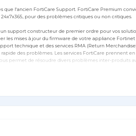
s que l'ancien FortiCare Support. FortiCare Premium conv
 24x7x365, pour des problèmes critiques ou non critiques.
un support constructeur de premier ordre pour vos solution
ler les mises à jour du firmware de votre appliance Fortine
 support technique et des services RMA (Return Merchandise)
n rapide des problèmes. Les services FortiCare prennent e
i vous permet de résoudre divers problèmes inter-produits 
tre entreprise à maximiser le temps de fonctionnement, la sé