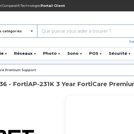
r
|
Comparatif
|
Technologie
|
Portail Client
s catégories
Re
ie
Réseaux
Photo
Sono
POS
Sécurité
▾
▾
▾
▾
▾
▾
Care Premium Support
36 - FortiAP-231K 3 Year FortiCare Premi