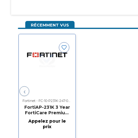
RÉCEMMENT VUS
‹
Fortinet - FC-10-P231K-247-02-36
FortiAP-231K 3 Year
FortiCare Premium
Support
Appelez pour le
prix