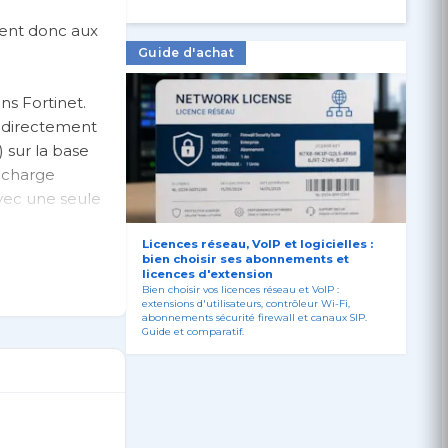
ient donc aux
Guide d'achat
s Fortinet.
t directement
 sur la base
n charge
avec une seule
curité et les
Licences réseau, VoIP et logicielles :
bien choisir ses abonnements et
licences d'extension
Bien choisir vos licences réseau et VoIP :
extensions d'utilisateurs, contrôleur Wi-Fi,
abonnements sécurité firewall et canaux SIP.
Guide et comparatif.