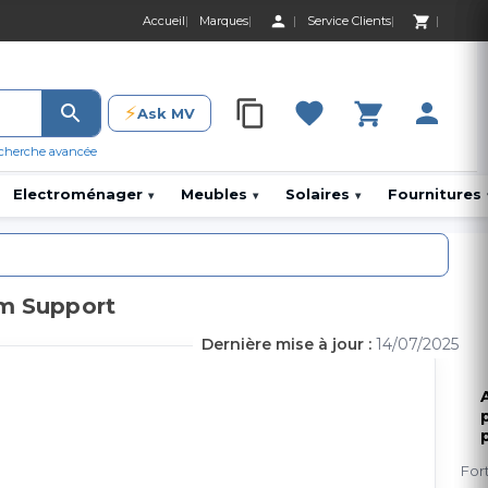
Accueil
Marques
Service Clients
0 Produit 0,00 D
⚡
Ask MV
0 Produit 0,00 DH
cherche avancée
Electroménager
Meubles
Solaires
Fournitures
▾
▾
▾
um Support
Dernière mise à jour :
14/07/2025
p
For