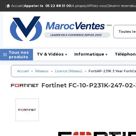
|
🏠 Accueil
|
Appeler le
05 22 88 51 00
|
A propos
|
Affiliez-vous
|
Devenir revendeu
Toutes le
Tous nos
TV & Vidéos
Informatique
Téléphon
▾
▾
produits
Accueil
»
Réseaux
»
Licence (Réseau)
»
FortiAP-231K 3 Year Forti
FC-10-P231K-247-02-
Fortinet