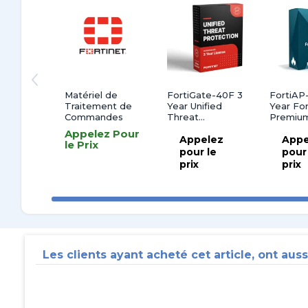
Matériel de
FortiGate-40F 3
FortiAP-
Traitement de
Year Unified
Year For
Commandes
Threat
Premiu
Protection
Support
Appelez Pour
(UTP)
Appelez
Appe
le Prix
pour le
pour
prix
prix
Les clients ayant acheté cet article, ont auss