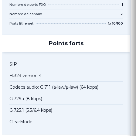
Nombre de ports FXO
1
Nombre de canaux
2
Ports Ethernet
1x 10/100
Points forts
SIP
H.323 version 4
Codecs audio: G.711 (a-law/μ-law) (64 kbps)
G.729a (8 kbps)
G.723.1 (5.3/6.4 kbps)
ClearMode