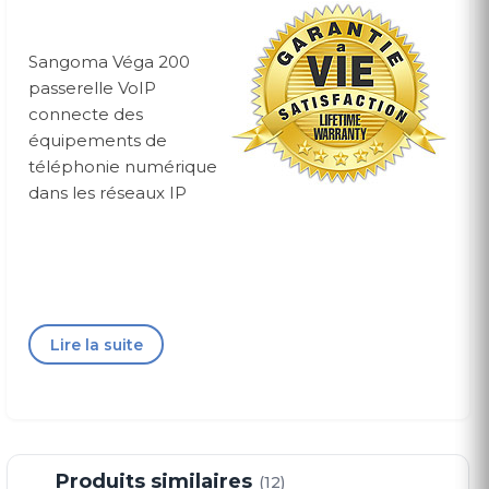
Sangoma Véga 200
passerelle VoIP
connecte des
équipements de
téléphonie numérique
dans les réseaux IP
Lire la suite
Interfaces
VoIP
SIP
H.323 version 4
Codecs audio:
Produits similaires
(12)
G.711 (a-law/μ-law) (64