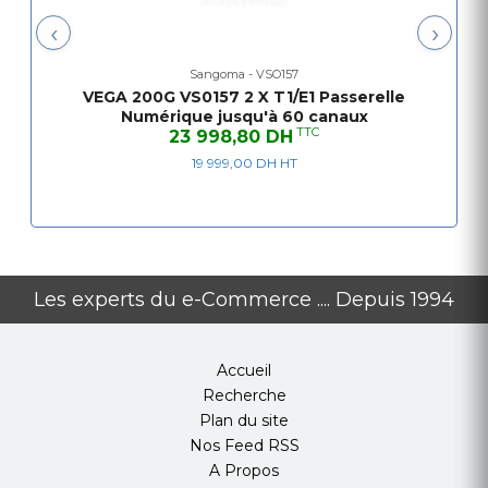
Enregistrement SIP à de multiples serveurs proxy
‹
›
NAT traversal
Sécurité & le Cryptage
Sangoma - VSO157
Gestion: S, SSH Telnet
VEGA 200G VS0157 2 X T1/E1 Passerelle
Configurables mots de passe de connexion des utilisateurs
Numérique jusqu'à 60 canaux
TTC
23 998,80 DH
La qualité des appels
L'élimination de gigue adaptatif
19 999,00 DH HT
Génération de bruit de confort
Suppression des silences
802.1p / Q VLAN tagging
Services différenciés (DiffServ)
Type de Service (ToS)
Les experts du e-Commerce .... Depuis 1994
Statistiques QoS rapports
L'annulation d'écho (G.168 à 128ms)
Accueil
Recherche
Plan du site
Nos Feed RSS
A Propos