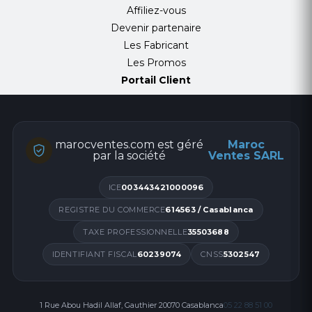
Affiliez-vous
Devenir partenaire
Les Fabricant
Les Promos
Portail Client
marocventes.com est géré
Maroc
par la société
Ventes SARL
ICE
003443421000096
REGISTRE DU COMMERCE
614563 / Casablanca
TAXE PROFESSIONNELLE
35503688
IDENTIFIANT FISCAL
60239074
CNSS
5302547
1 Rue Abou Hadil Allaf, Gauthier 20070 Casablanca
05 22 88 51 00