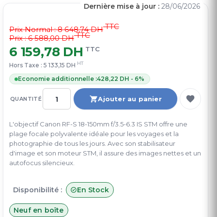
Dernière mise à jour :
28/06/2026
TTC
Prix Normal :
8 648,74 DH
TTC
Prix : 6 588,00 DH
6 159,78 DH
TTC
HT
Hors Taxe :
5 133,15 DH
Economie additionnelle :
428,22 DH - 6%
Ajouter au panier
QUANTITÉ
L'objectif Canon RF-S 18-150mm f/3.5-6.3 IS STM offre une
plage focale polyvalente idéale pour les voyages et la
photographie de tous les jours. Avec son stabilisateur
d'image et son moteur STM, il assure des images nettes et un
autofocus silencieux.
Disponibilité :
En Stock
Neuf en boîte