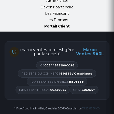
Affiliez-vous
Devenir partenaire
Les Fabricant
Les Promos
Portail Client
marocventes.com est géré
Maroc
par la société
Ventes SARL
ICE
003443421000096
REGISTRE DU COMMERCE
614563 / Casablanca
TAXE PROFESSIONNELLE
35503688
IDENTIFIANT FISCAL
60239074
CNSS
5302547
1 Rue Abou Hadil Allaf, Gauthier 20070 Casablanca
05 22 88 51 00