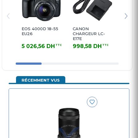
EOS 4000D 18-55
CANON
CAMÉ
EU26
CHARGEUR LC-
XA60B
E17E
CMOS 
TYPE 1
5 026,56 DH
998,58 DH
15 12
TTC
TTC
5 026,56 DH TTC
998,58 DH TTC
15 124,5
RÉCEMMENT VUS