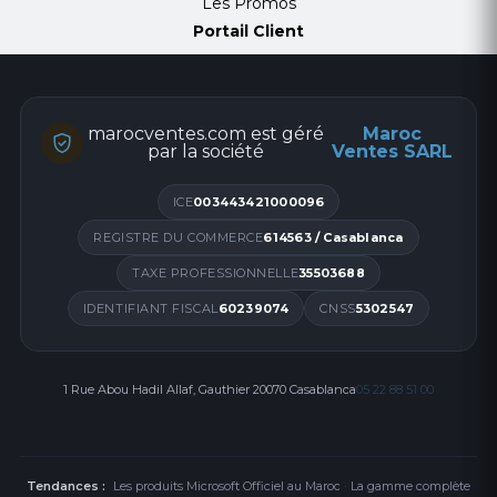
Les Promos
Portail Client
marocventes.com est géré
Maroc
par la société
Ventes SARL
ICE
003443421000096
REGISTRE DU COMMERCE
614563 / Casablanca
TAXE PROFESSIONNELLE
35503688
IDENTIFIANT FISCAL
60239074
CNSS
5302547
1 Rue Abou Hadil Allaf, Gauthier 20070 Casablanca
05 22 88 51 00
Tendances :
Les produits Microsoft Officiel au Maroc
·
La gamme complète