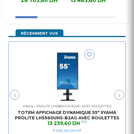
26 703,60 DH
15 483,60 DH
16 6
dynamique 86
FONCTIONNEMENT
26 703,60 DH TTC
15 483,60 DH TTC
16 605,
pouces avec
CONTINU 24/7
roulettes
RÉCEMMENT VUS
‹
›
iiYama - PROLITE LH5560UHS-B2AG AVEC ROULETTES
TOTEM AFFICHAGE DYNAMIQUE 55" IIYAMA
PROLITE LH5560UHS-B2AG AVEC ROULETTES
TTC
13 239,60 DH
11 033,00 DH HT