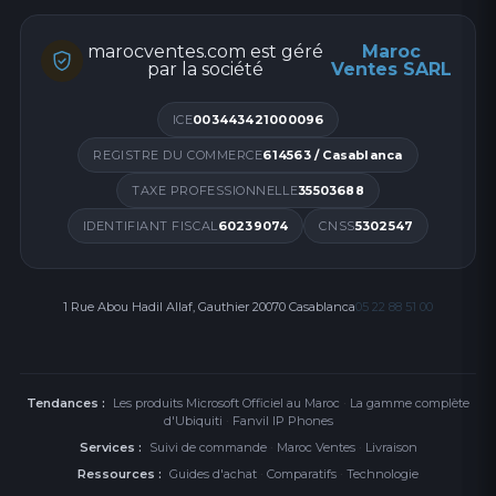
marocventes.com est géré
Maroc
par la société
Ventes SARL
ICE
003443421000096
REGISTRE DU COMMERCE
614563 / Casablanca
TAXE PROFESSIONNELLE
35503688
IDENTIFIANT FISCAL
60239074
CNSS
5302547
1 Rue Abou Hadil Allaf, Gauthier 20070 Casablanca
05 22 88 51 00
Tendances :
Les produits Microsoft Officiel au Maroc
·
La gamme complète
d'Ubiquiti
·
Fanvil IP Phones
Services :
Suivi de commande
·
Maroc Ventes
·
Livraison
Ressources :
Guides d'achat
·
Comparatifs
·
Technologie