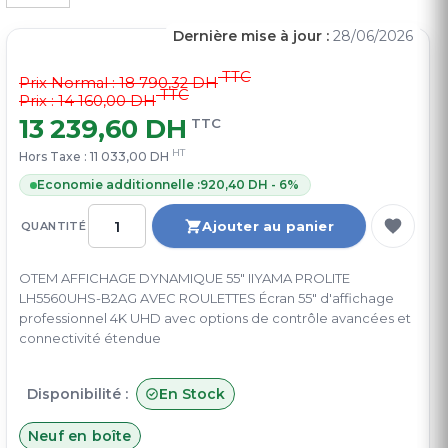
Dernière mise à jour :
28/06/2026
TTC
Prix Normal :
18 790,32 DH
TTC
Prix : 14 160,00 DH
13 239,60 DH
TTC
HT
Hors Taxe :
11 033,00 DH
Economie additionnelle :
920,40 DH - 6%
Ajouter au panier
QUANTITÉ
OTEM AFFICHAGE DYNAMIQUE 55" IIYAMA PROLITE
LH5560UHS-B2AG AVEC ROULETTES Écran 55" d'affichage
professionnel 4K UHD avec options de contrôle avancées et
connectivité étendue
Disponibilité :
En Stock
Neuf en boîte