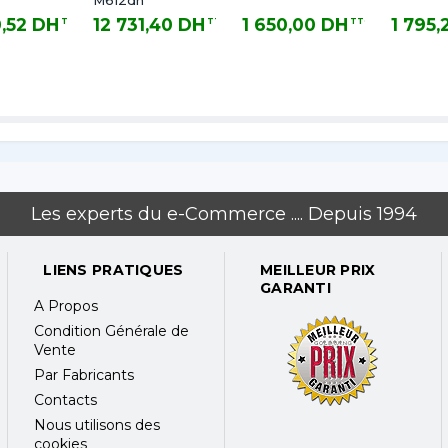
M612dn
0,52 DH
12 731,40 DH
1 650,00 DH
1 795,
TTC
TTC
TTC
 DH TTC
12 731,40 DH TTC
1 650,00 DH TTC
1 795,20 
Les experts du e-Commerce .... Depuis 1994
LIENS PRATIQUES
MEILLEUR PRIX
GARANTI
A Propos
Condition Générale de
Vente
Par Fabricants
Contacts
Nous utilisons des
cookies