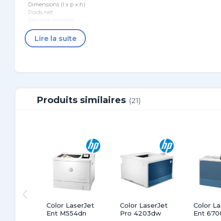
Dimensions (l x p x h)
Poids net
Mémoire installée
Systèmes d'exploitation compatibles
Lire la suite
Contenu de la boîte
Câble fourni
Produits similaires
(21)
Color LaserJet
Color LaserJet
Color La
Ent M554dn
Pro 4203dw
Ent 670