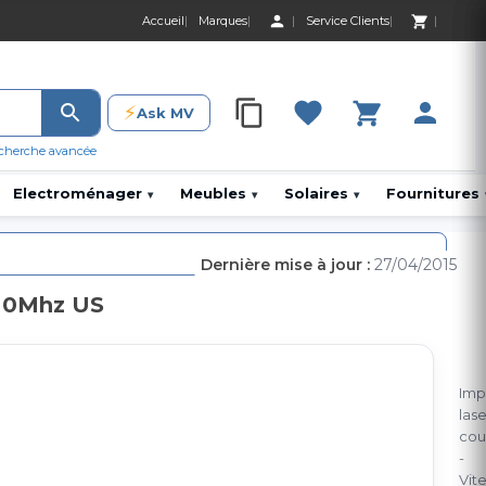
Accueil
Marques
Service Clients
0 Produit 0,00 D
⚡
Ask MV
0 Produit 0,00 DH
cherche avancée
Electroménager
Meubles
Solaires
Fournitures
▾
▾
▾
Dernière mise à jour :
27/04/2015
600Mhz US
Imp
lase
cou
-
Vit