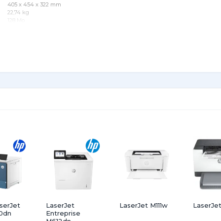
405 x 454 x 322 mm
22,74 kg
128 Mo
Installations logicielles complètes : Windows 7 (32/64 bits), Vista (32/64 bits), Wi
(SP2 ou +) - Pilote uniquement pris en charge sur : Windows Server 2008 (32/64 
Server 2003 32 bits (SP3 ou +) , Mac OS x v10.5, v10.6
Imprimante , Quatre cartouches de toner découverte HP LaserJet préinstallées ( r
400 pages) , Documentation fournie (guide d'installation du matériel) , CD-ROM de p
de la documentation , Cordon d'alimentation
Non, acheter un câble USB séparément
serJet
LaserJet
LaserJet M111w
LaserJe
0dn
Entreprise