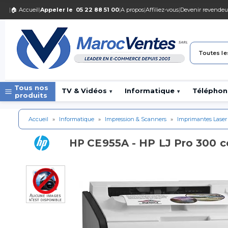
|
🏠 Accueil
|
Appeler le
05 22 88 51 00
|
A propos
|
Affiliez-vous
|
Devenir revendeu
Toutes le
Tous nos
TV & Vidéos
Informatique
Téléphon
▾
▾
produits
Accueil
»
Informatique
»
Impression & Scanners
»
Imprimantes Laser
CE955A - HP LJ Pro 300 
HP