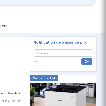
ients
Notification de baisse de prix
Guide d'achat
mple, JIS double),
aire, préimprimé,