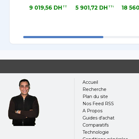
9 019,56 DH
5 901,72 DH
18 56
TTC
TTC
9 019,56 DH TTC
5 901,72 DH TTC
18 560,52
Accueil
Recherche
Plan du site
Nos Feed RSS
A Propos
Guides d'achat
Comparatifs
Technologie