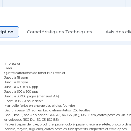
iption
Caractéristiques Techniques
Avis des cl
Impression
Laser
Quatre cartouches de toner HP LaserJet
Jusqu'à 18 ppm
Jusqu'à 18 ppm
Jusqu'à 600 x 600 ppp
Jusqu'à 600 x 600 ppp
Jusqu'à 30.000 pages (mensuel, A4)
1 port USB 2.0 haut débit
Manuelle (prise en charge des pilotes fournie)
Bac universel 50 feuilles, bac d'alimentation 250 feuilles
Bac 1, bac 2, bac 3 en option : A4, A5, A6, B5 (JIS), 10 x 15 cm, cartes postales (JIS si
enveloppes (ISO DL, ISO C5, ISO B5)
Papier (papier de luxe, brochure, papier coloré, papier glacé, à en-tête, photo, ordin
perforé, recyclé, rugueux), cartes postales, transparents, étiquettes et enveloppes