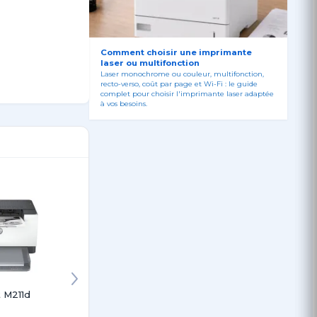
ndows XP 32 bits
bits), Windows
Comment choisir une imprimante
laser ou multifonction
endement d'env. 1
Laser monochrome ou couleur, multifonction,
recto-verso, coût par page et Wi-Fi : le guide
ilotes logiciels et
complet pour choisir l'imprimante laser adaptée
à vos besoins.
t M211d
LaserJet M211d
HP Laser PRO
Imprima
Vitesse
3003dn SFP
laser