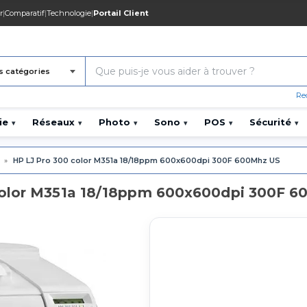
r
|
Comparatif
|
Technologie
|
Portail Client
s catégories
Re
ie
Réseaux
Photo
Sono
POS
Sécurité
▾
▾
▾
▾
▾
▾
»
HP LJ Pro 300 color M351a 18/18ppm 600x600dpi 300F 600Mhz US
color M351a 18/18ppm 600x600dpi 300F 