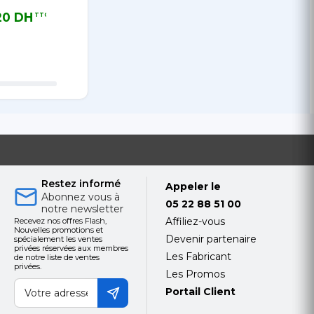
d'impression
Réseau Mono
monoch
jusqu'à 29 ppm,
A4 R/V 33
HP Lase
20 DH
2 362,80 DH
2 970
TTC
TTC
qualité
Appelez
B&WPPM 33
DH TTC
2 362,80 DH TTC
2 970,00 
d'impression
12M
pour le
Jusqu'à 600 x
prix
600 ppp, USB
2.0 haute
vitesse + Recto
Verso
Restez informé
Appeler le
Abonnez vous à
05 22 88 51 00
notre newsletter
Affiliez-vous
Recevez nos offres Flash,
Nouvelles promotions et
Devenir partenaire
spécialement les ventes
privées réservées aux membres
Les Fabricant
de notre liste de ventes
privées.
Les Promos
Portail Client