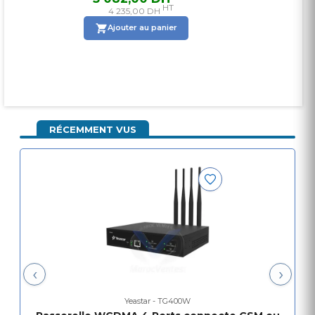
HT
4 235,00 DH
Ajouter au panier
RÉCEMMENT VUS
‹
›
Yeastar - TG400W