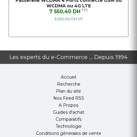
Passerelle WCDMA 4 Ports connecte GSM ou
WCDMA ou 4G LTE
TTC
7 550,40 DH
6 292,00 DH HT
Les experts du e-Commerce .... Depuis 1994
Accueil
Recherche
Plan du site
Nos Feed RSS
A Propos
Guides d'achat
Comparatifs
Technologie
Conditions générales de vente