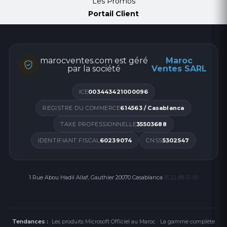
Les Promos
Portail Client
marocventes.com est géré
Maroc
par la société
Ventes SARL
ICE
003443421000096
REGISTRE DU COMMERCE
614563 / Casablanca
TAXE PROFESSIONNELLE
35503688
IDENTIFIANT FISCAL
60239074
CNSS
5302547
1 Rue Abou Hadil Allaf, Gauthier 20070 Casablanca
05 22 88 51 00
Tendances :
Les produits Microsoft Officiel au Maroc
·
La gamme complète