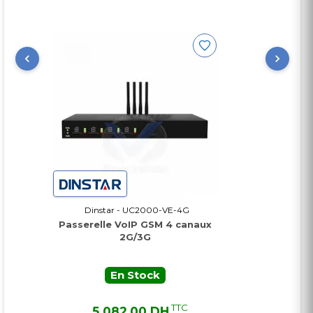
Dinstar - UC2000-VE-4G
Passerelle VoIP GSM 4 canaux
2G/3G
En Stock
TTC
5 082,00 DH