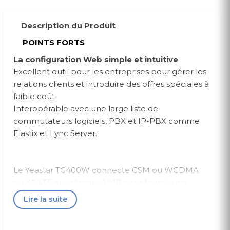
Description du Produit
POINTS FORTS
La configuration Web simple et intuitive
Excellent outil pour les entreprises pour gérer les
relations clients et introduire des offres spéciales à
faible coût
Interopérable avec une large liste de
commutateurs logiciels, PBX et IP-PBX comme
Elastix et Lync Server.
Le Yeastar TG400W connecte GSM ou WCDMA
ou 4G LTE aux réseaux VoIP pour fournir une
communication bidirectionnelle: GSM / 3G / 4G
Lire la suite
vers VoIP et VoIP vers GSM / 3G / 4G. Cela vous
permet de connecter la plupart des systèmes