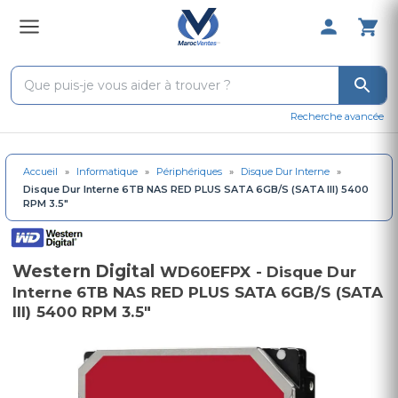
0 Produit 
Recherche avancée
Accueil
»
Informatique
»
Périphériques
»
Disque Dur Interne
»
Disque Dur Interne 6TB NAS RED PLUS SATA 6GB/S (SATA III) 5400
RPM 3.5"
Western Digital
WD60EFPX - Disque Dur
Interne 6TB NAS RED PLUS SATA 6GB/S (SATA
III) 5400 RPM 3.5"