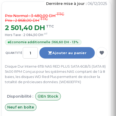
Dernière mise à jour :
06/12/2025
TTC
Prix Normal :
3 480,00 DH
TTC
Prix : 2 868,00 DH
2 501,40 DH
TTC
HT
Hors Taxe :
2 084,50 DH
Economie additionnelle :
366,60 DH - 13%
Ajouter au panier
QUANTITÉ
Disque Dur Interne 6TB NAS RED PLUS SATA 6GB/S (SATA III)
5400 RPM Conçus pour les systèmes NAS comptant de 1 à 8
baies, les disques WD Red Plus permettent de stocker la
totalité de précieuses données. (WD60EFPX)
Disponibilité :
En Stock
Neuf en boîte