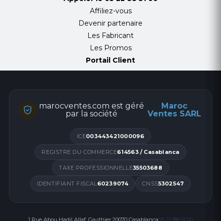
Affiliez-vous
Devenir partenaire
Les Fabricant
Les Promos
Portail Client
marocventes.com est géré
Maroc
par la société
Ventes SARL
ICE
003443421000096
REGISTRE DU COMMERCE
614563 / Casablanca
TAXE PROFESSIONNELLE
35503688
IDENTIFIANT FISCAL
60239074
CNSS
5302547
1 Rue Abou Hadil Allaf, Gauthier 20070 Casablanca
05 22 88 51 00