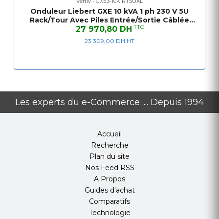
(jusqu'à 50ºC avec déclassement)
Vertiv - GXE3-10KIRT5UXL
Onduleur Liebert GXE 10 kVA 1 ph 230 V 5U
Entrée :
Câblé
Rack/Tour Avec Piles Entrée/Sortie Câblée
Prises électriques:
Câblé
TTC
27 970,80 DH
Monophasé
Batteries:
Plomb-acide
23 309,00 DH HT
FICHE TECHNIQUE
Type de périphérique
Onduleur -
Les experts du e-Commerce .... Depuis 1994
montable sur rack / externe
Hauteur (unités de rack)
5U
Accueil
Périphérique d'alimentation
Recherche
Technologie d'alimentation sans interruption (UPS
Plan du site
- Uninterrupted Power Supply)
Checkbox
On-
Nos Feed RSS
line
A Propos
Tension d'entrée
CA 230 V
Guides d'achat
Intervalle de tensions d'entrée
AC 100 - 288
Comparatifs
V
Technologie