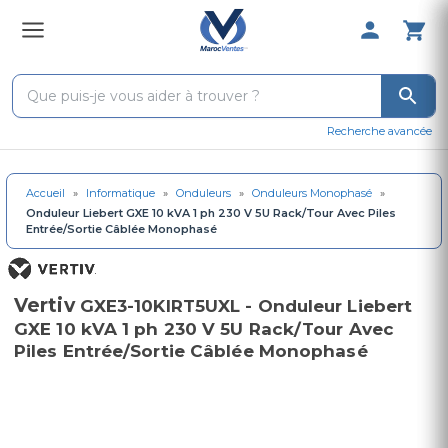
0 Produit 
Recherche avancée
Accueil
»
Informatique
»
Onduleurs
»
Onduleurs Monophasé
»
Onduleur Liebert GXE 10 kVA 1 ph 230 V 5U Rack/Tour Avec Piles
Entrée/Sortie Câblée Monophasé
Vertiv
GXE3-10KIRT5UXL - Onduleur Liebert
GXE 10 kVA 1 ph 230 V 5U Rack/Tour Avec
Piles Entrée/Sortie Câblée Monophasé