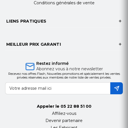
Câblage d'entrée
Monophasé
Conditions générales de vente
Fréquence requise
40 - 70 Hz
Connecteurs d'entrée
Câble 3 fils
LIENS PRATIQUES
Détails sur les connecteurs de sortie
1 x
câble 3 fils
Tension de sortie
CA 220/230/240 V
Capacité d'alimentation
10 kW / 10000 VA
MEILLEUR PRIX GARANTI
Forme d'onde de sortie
Sinusoïdale
Parasurtenseur
Oui
Indice de consommation d'énergie sur coupure
Restez informé
Abonnez vous à notre newsletter
600 Joules
Recevez nos offres Flash, Nouvelles promotions et spécialement les ventes
Efficacité
98% Eco mode, 94% online
privées réservées aux membres de notre liste de ventes privées.
mode
Facteur d'alimentation
1.0
Batterie
Appeler le
05 22 88 51 00
Technologie
Acide de plomb
Affiliez-vous
Autonomie (max.)
3.5 min à pleine charge
Devenir partenaire
9 min à demi-charge
Les Fabricant