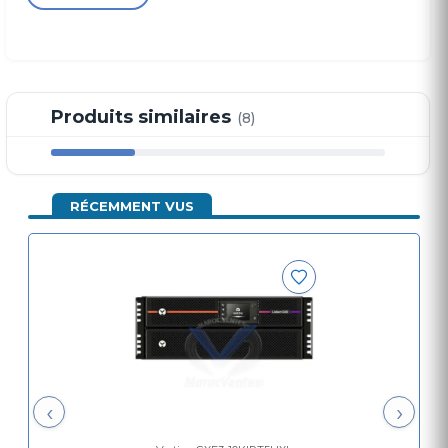
électrique aux équipements informatiques
critiques pour toute application.
Caractéristiques Techniques
Produits similaires
(8)
Facteur de forme:
Tour / Rack (5U)
Capacité:
10 000 VA / 10 000 W
Plage de tension d'entrée:
100 - 288 VCA
RÉCEMMENT VUS
Tension de sortie:
220/230 (par défaut) /240
Facteur de puissance :
1
Fréquence nominale :
40 Hz à 70 Hz
Efficacité:
94 % en ligne ; Mode 98 % ÉCO
Forme d'onde :
Onde sinusoïdale pure
Dimensions et poids du produit :
430 x 700 x 217
mm à 80 kg
Dimensions et poids d'expédition :
800 x 600 x
530 mm à 102 kg
‹
›
Température de fonctionnement :
0 à 40ºC