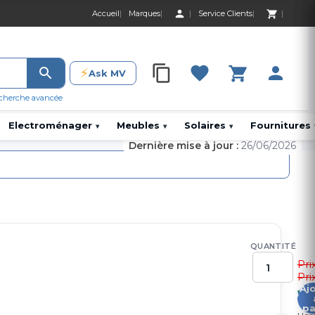
Accueil
Marques
Service Clients
0 Produit 0,00 D
⚡
Ask MV
0 Produit 0,00 DH
cherche avancée
Electroménager
Meubles
Solaires
Fournitures
▾
▾
▾
Dernière mise à jour :
26/06/2026
QUANTITÉ
Pri
Pri
Aj
1
pa