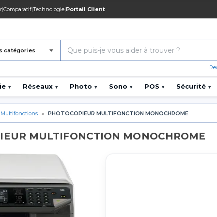
r
|
Comparatif
|
Technologie
|
Portail Client
s catégories
Re
ie
Réseaux
Photo
Sono
POS
Sécurité
▾
▾
▾
▾
▾
▾
 Multifonctions
»
PHOTOCOPIEUR MULTIFONCTION MONOCHROME
PIEUR MULTIFONCTION MONOCHROME