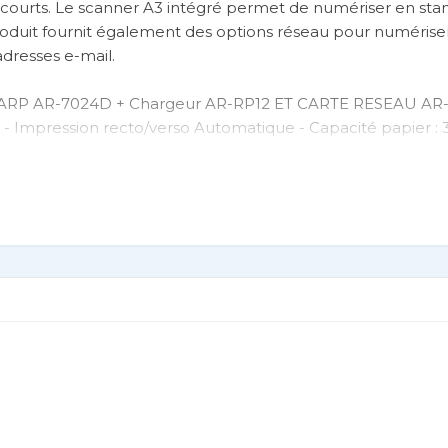
ges courts. Le scanner A3 intégré permet de numériser en st
roduit fournit également des options réseau pour numériser
adresses e-mail.
SHARP AR-7024D + Chargeur AR-RP12 ET CARTE RESEAU AR
 - Impression recto/verso Automatique - Capacité papier : 35
secondes - Vitesse d'impression allant jusqu’à 24 pages par 
k Mobile - Resolution 600 x 600 dpi - Dimensions 599 x 61
icacement des copies recto verso (AR-7024D)
is jusqu'à 200 g/m2
, décalage des marges et effacement des bords/centre
anguage avec compression)
e Microsoft® Word, e-mail. OCR vers les boutons du menu 