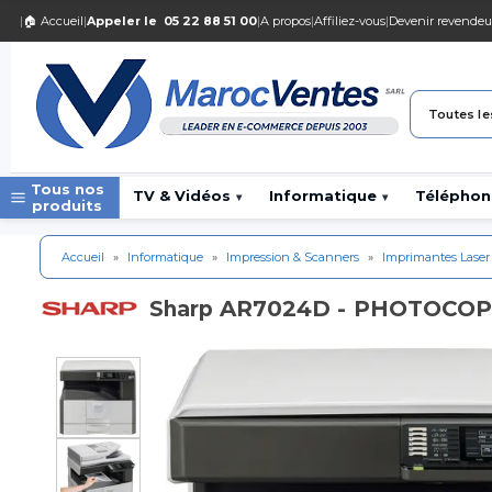
|
🏠 Accueil
|
Appeler le
05 22 88 51 00
|
A propos
|
Affiliez-vous
|
Devenir revendeu
Toutes le
Tous nos
TV & Vidéos
Informatique
Téléphon
▾
▾
produits
Accueil
»
Informatique
»
Impression & Scanners
»
Imprimantes Laser
AR7024D - PHOTOCO
Sharp