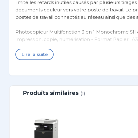
limite les retards inutiles causés par plusieurs tira
documents couleur vers votre poste de travail. Le p
postes de travail connectés au réseau ainsi que des 
Photocopieur Multifonction 3 en 1 Monochrome 
Impression, copie, numérisation - Format Papier : A3
850 feuilles - Vitesse de la première impression 6,4 
Mémoire 64 Mo - Ecran LCD - Compatibilité Sharpdes
Lire la suite
Poids 29kg.
Opération productive
Le module recto verso sans pile intégré réalise eff
Produits similaires
(1)
Capacité papier maximale de 1 850 feuilles
Le bac de dérivation multiple accepte du papier épa
Fonctions de copie pratiques : copie 2-en-1/4-en-1
Impression productive avec SPLC (Sharp Printer L
Button Manager attribue des applications telles qu
numérisation.