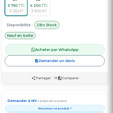
3 750
TTC
4 200
TTC
3 125
HT
3 500
HT
Disponibilité :
En Stock
Neuf en boîte
Acheter par WhatsApp
Demander un devis
Partager
Comparer
Demander à MV
⚡
à propos de ce produit
Résumez ce produit ?