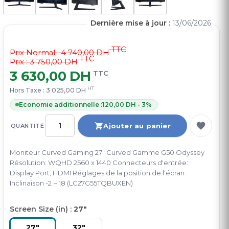
Dernière mise à jour :
13/06/2026
TTC
Prix Normal :
4 740,00 DH
TTC
Prix : 3 750,00 DH
3 630,00 DH
TTC
HT
Hors Taxe :
3 025,00 DH
Economie additionnelle :
120,00 DH - 3%
Ajouter au panier
QUANTITÉ
Moniteur Curved Gaming 27" Curved Gamme G50 Odyssey
Résolution: WQHD 2560 x 1440 Connecteurs d'entrée:
Display Port, HDMI Réglages de la position de l'écran:
Inclinaison -2 ~ 18 (LC27G55TQBUXEN)
Screen Size (in) :
27"
27"
32"