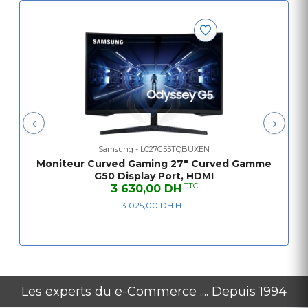
‹
›
Samsung - LC27G55TQBUXEN
Moniteur Curved Gaming 27" Curved Gamme
G50 Display Port, HDMI
TTC
3 630,00 DH
3 025,00 DH HT
Les experts du e-Commerce .... Depuis 1994