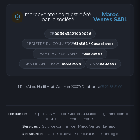
marocventes.com est géré
Maroc
par la société
Ventes SARL
ICE
003443421000096
REGISTRE DU COMMERCE
614563 / Casablanca
TAXE PROFESSIONNELLE
35503688
IDENTIFIANT FISCAL
60239074
CNSS
5302547
1 Rue Abou Hadil Allaf, Gauthier 20070 Casablanca
05 22 88 51 00
Tendances :
Les produits Microsoft Officiel au Maroc
·
La gamme complète
d'Ubiquiti
·
Fanvil IP Phones
Services :
Suivi de commande
·
Maroc Ventes
·
Livraison
Ressources :
Guides d'achat
·
Comparatifs
·
Technologie