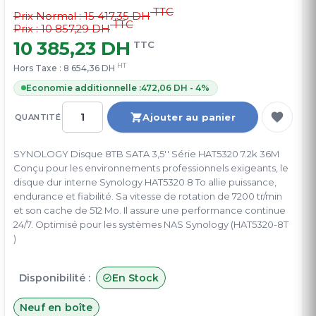
TTC
Prix Normal :
15 417,35 DH
TTC
Prix : 10 857,29 DH
10 385,23 DH
TTC
HT
Hors Taxe :
8 654,36 DH
Economie additionnelle :
472,06 DH - 4%
Ajouter au panier
QUANTITÉ
SYNOLOGY Disque 8TB SATA 3,5'' Série HAT5320 7.2k 36M
Conçu pour les environnements professionnels exigeants, le
disque dur interne Synology HAT5320 8 To allie puissance,
endurance et fiabilité. Sa vitesse de rotation de 7200 tr/min
et son cache de 512 Mo. Il assure une performance continue
24/7. Optimisé pour les systèmes NAS Synology (HAT5320-8T
)
Disponibilité :
En Stock
Neuf en boîte