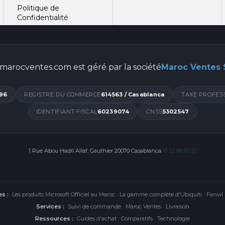
Politique de
Confidentialité
marocventes.com est géré par la société
Maroc Ventes
96
REGISTRE DU COMMERCE
614563 / Casablanca
TAXE PROFES
IDENTIFIANT FISCAL
60239074
CNSS
5302547
1 Rue Abou Hadil Allaf, Gauthier 20070 Casablanca
05 22 88 51 00
s :
Les produits Microsoft Officiel au Maroc
·
La gamme complète d'Ubiquiti
·
Fanvil
Services :
Suivi de commande
·
Maroc Ventes
·
Livraison
Ressources :
Guides d'achat
·
Comparatifs
·
Technologie