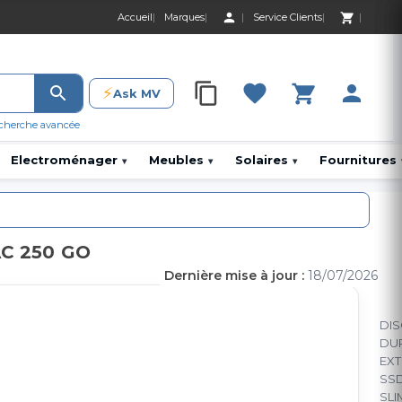
Accueil
Marques
Service Clients
0 Produit 0,00 D
⚡
Ask MV
0 Produit 0,00 DH
cherche avancée
Electroménager
Meubles
Solaires
Fournitures
▾
▾
▾
C 250 GO
Dernière mise à jour :
18/07/2026
DI
DU
EX
SS
SLI