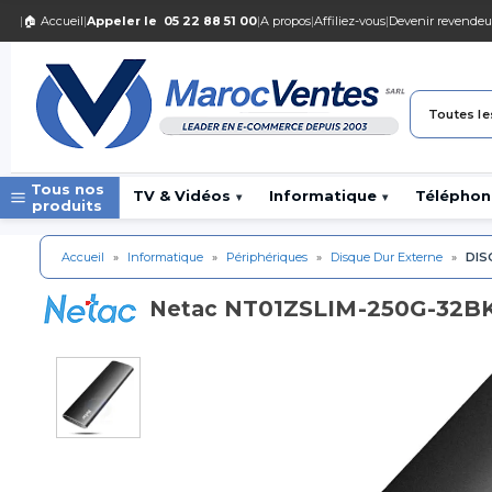
|
🏠 Accueil
|
Appeler le
05 22 88 51 00
|
A propos
|
Affiliez-vous
|
Devenir revendeu
Toutes le
Tous nos
TV & Vidéos
Informatique
Téléphon
▾
▾
produits
Accueil
»
Informatique
»
Périphériques
»
Disque Dur Externe
»
DIS
NT01ZSLIM-250G-32BK
Netac