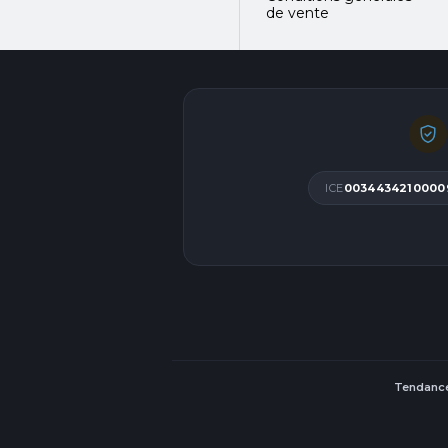
de vente
ICE
0034434210000
Tendance