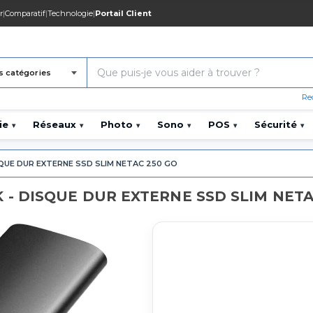
r
|
Comparatif
|
Technologie
|
Portail Client
s catégories
Re
ie
Réseaux
Photo
Sono
POS
Sécurité
▾
▾
▾
▾
▾
▾
QUE DUR EXTERNE SSD SLIM NETAC 250 GO
 - DISQUE DUR EXTERNE SSD SLIM NETA