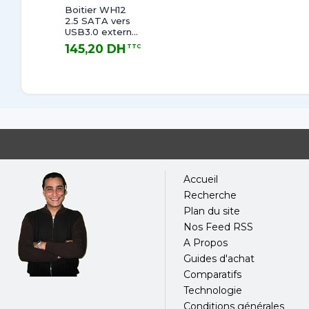
Boitier WH12
2.5 SATA vers
USB3.0 externe
HDD/SSD
145,20 DH
TTC
145,20 DH TTC
Accueil
Recherche
Plan du site
Nos Feed RSS
A Propos
Guides d'achat
Comparatifs
Technologie
Conditions générales