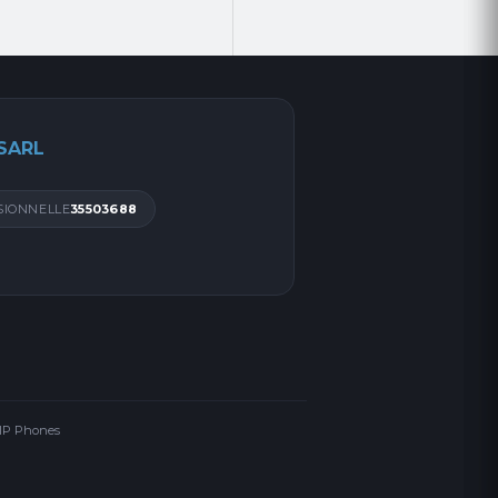
 SARL
SIONNELLE
35503688
 IP Phones