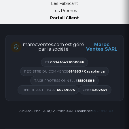
Les Fabricant
Les Promos
Portail Client
marocventes.com est géré
Maroc
par la société
Ventes SARL
ICE
003443421000096
REGISTRE DU COMMERCE
614563 / Casablanca
TAXE PROFESSIONNELLE
35503688
IDENTIFIANT FISCAL
60239074
CNSS
5302547
1 Rue Abou Hadil Allaf, Gauthier 20070 Casablanca
05 22 88 51 00