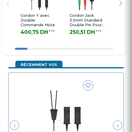
Cordon Y avec
Cordon Jack
Cordon
Double
3.5mm Standard
3.5mm
Commande Mute
Double Pin Pour
Single
PC
400,75 DH
250,51 DH
200,
TTC
TTC
400,75 DH TTC
250,51 DH TTC
200,42 
RÉCEMMENT VUS
‹
›