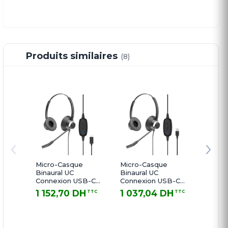
Produits similaires
(8)
Micro-Casque
Micro-Casque
Micro
Binaural UC
Binaural UC
Binaur
Connexion USB-C
Connexion USB-C
USB-C
Cordon USB C-RX
Fonctions Cordon
USB C
1 152,70 DH
1 037,04 DH
926,
TTC
TTC
USB C-LX
1 152,70 DH TTC
1 037,04 DH TTC
926,88 