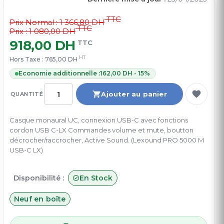
TTC
Prix Normal :
1 366,80 DH
TTC
Prix : 1 080,00 DH
918,00 DH
TTC
HT
Hors Taxe :
765,00 DH
Economie additionnelle :
162,00 DH - 15%
Ajouter au panier
QUANTITÉ
Casque monaural UC, connexion USB-C avec fonctions
cordon USB C-LX Commandes volume et mute, boutton
décrocher/raccrocher, Active Sound. (Lexound PRO 5000 M
USB-C LX)
Disponibilité :
En Stock
Neuf en boîte