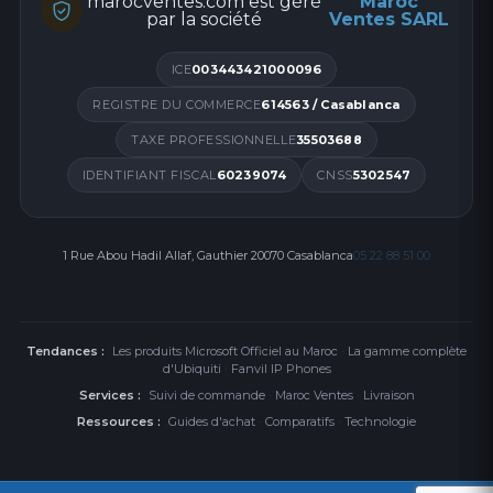
marocventes.com est géré
Maroc
par la société
Ventes SARL
ICE
003443421000096
REGISTRE DU COMMERCE
614563 / Casablanca
TAXE PROFESSIONNELLE
35503688
IDENTIFIANT FISCAL
60239074
CNSS
5302547
1 Rue Abou Hadil Allaf, Gauthier 20070 Casablanca
05 22 88 51 00
Tendances :
Les produits Microsoft Officiel au Maroc
·
La gamme complète
d'Ubiquiti
·
Fanvil IP Phones
Services :
Suivi de commande
·
Maroc Ventes
·
Livraison
Ressources :
Guides d'achat
·
Comparatifs
·
Technologie