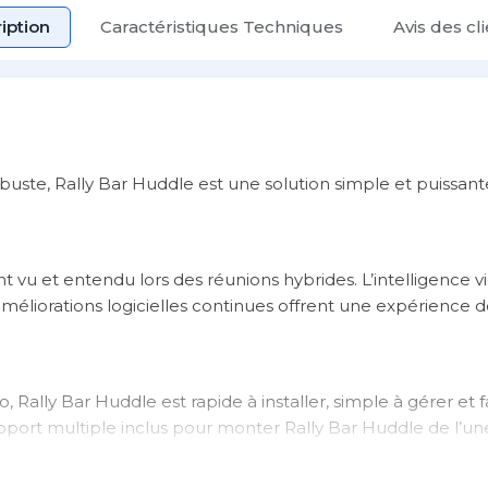
iption
Caractéristiques Techniques
Avis des cl
buste, Rally Bar Huddle est une solution simple et puissant
vu et entendu lors des réunions hybrides. L’intelligence vid
 améliorations logicielles continues offrent une expérience 
Rally Bar Huddle est rapide à installer, simple à gérer et f
support multiple inclus pour monter Rally Bar Huddle de l’une
sus d’un écran.