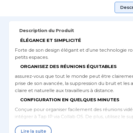
Descr
Description du Produit
ÉLÉGANCE ET SIMPLICITÉ
Forte de son design élégant et d’une technologie ro
petits espaces.
ORGANISEZ DES RÉUNIONS ÉQUITABLES
assurez-vous que tout le monde peut être clairement 
prise de son avancée, la suppression du bruit et les
claire et naturelle aux travailleurs à distance.
CONFIGURATION EN QUELQUES MINUTES
Conçue pour organiser facilement des réunions vidéo, 
intégrer à Tap IP via Collab OS. De plus, utilisez le 
manières suivantes: au mur, sur une table ou au-des
Lire la suite