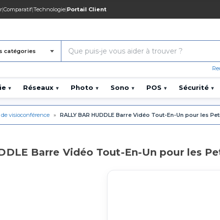
r
|
Comparatif
|
Technologie
|
Portail Client
s catégories
Re
ie
Réseaux
Photo
Sono
POS
Sécurité
▾
▾
▾
▾
▾
▾
 de visioconférence
»
RALLY BAR HUDDLE Barre Vidéo Tout-En-Un pour les Petit
LE Barre Vidéo Tout-En-Un pour les Peti