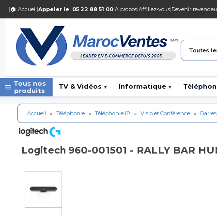
|
🏠 Accueil
|
Appeler le
05 22 88 51 00
|
A propos
|
Affiliez-vous
|
Devenir revendeu
Toutes le
Tous nos
TV & Vidéos
Informatique
Téléphon
▾
▾
produits
Accueil
»
Téléphonie
»
Téléphonie IP
»
Visio et Conférence
»
Barres
960-001501 - RALLY BAR HUDD
Logitech