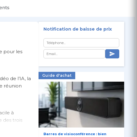
ients
Notification de baisse de prix
e pour les
Guide d'achat
éo de l’IA, la
de réunion
acile à
 des trois
Barres de visioconférence : bien