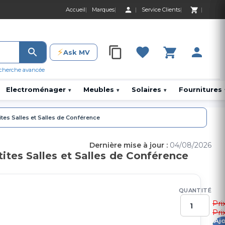
Accueil
Marques
Service Clients
0 Produit 0,00 D
⚡
Ask MV
0 Produit 0,00 DH
cherche avancée
Electroménager
Meubles
Solaires
Fournitures
▾
▾
▾
es Salles et Salles de Conférence
Dernière mise à jour :
04/08/2026
tes Salles et Salles de Conférence
QUANTITÉ
Pri
Pri
Aj