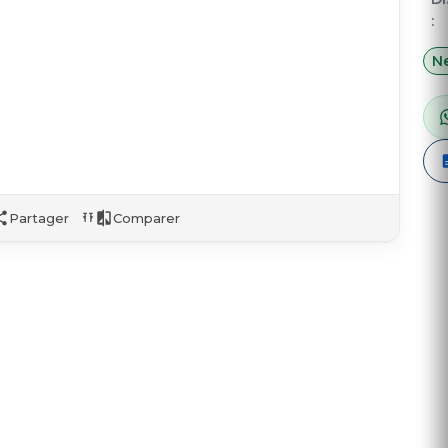
:
Ne
Partager
Comparer