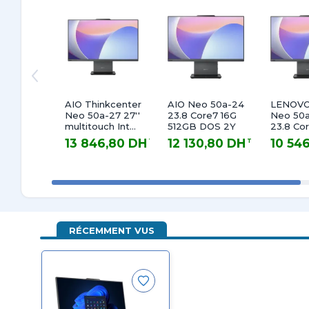
AIO Thinkcenter
AIO Neo 50a-24
LENOVO
Neo 50a-27 27''
23.8 Core7 16G
Neo 50
multitouch Intel
512GB DOS 2Y
23.8 Core5 16GB
Core 7-240H
512G DO
13 846,80 DH
12 130,80 DH
10 54
TTC
TTC
16Go 512Go SSD
13 846,80 DH TTC
12 130,80 DH TTC
10 546,80
Freedos Noir
24M
RÉCEMMENT VUS