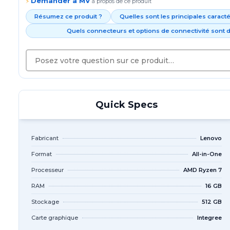
Demander à MV
⚡
à propos de ce produit
Résumez ce produit ?
Quelles sont les principales caract
Quels connecteurs et options de connectivité sont d
Quick Specs
Fabricant
Lenovo
Format
All-in-One
Processeur
AMD Ryzen 7
RAM
16 GB
Stockage
512 GB
Carte graphique
Integree