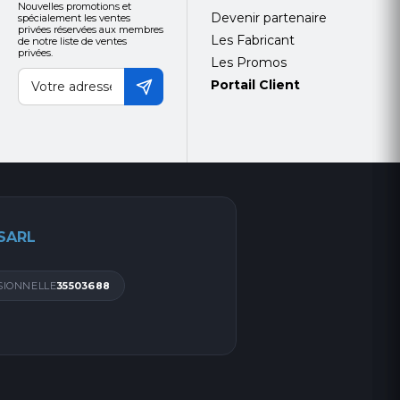
Nouvelles promotions et
Devenir partenaire
spécialement les ventes
privées réservées aux membres
Les Fabricant
de notre liste de ventes
privées.
Les Promos
Portail Client
 SARL
SIONNELLE
35503688