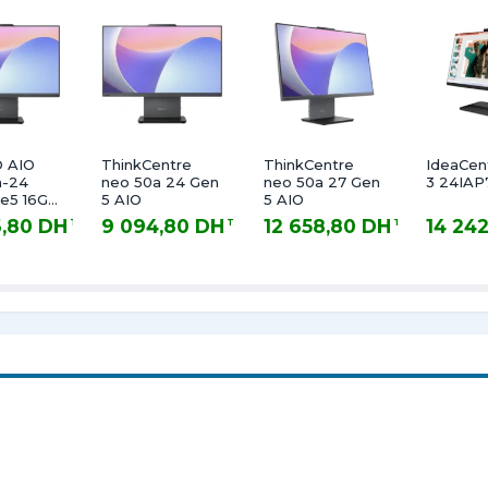
 AIO
ThinkCentre
ThinkCentre
IdeaCen
a-24
neo 50a 24 Gen
neo 50a 27 Gen
3 24IAP
5 AIO
5 AIO
S 2Y
6,80 DH
9 094,80 DH
12 658,80 DH
14 24
TTC
TTC
TTC
 DH TTC
9 094,80 DH TTC
12 658,80 DH TTC
14 242,80