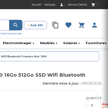
Accueil
Marques
Service Clients
0 Produit 0,00 D
⚡
Ask MV
0 Produit 0,00 DH
cherche avancée
Electroménager
Meubles
Solaires
Fournitures
▾
▾
▾
Wifi Bluetooth Freedos Noir 36M
0 16Go 512Go SSD Wifi Bluetooth
Dernière mise à jour :
08/08/2026
QUANTITÉ
Pri