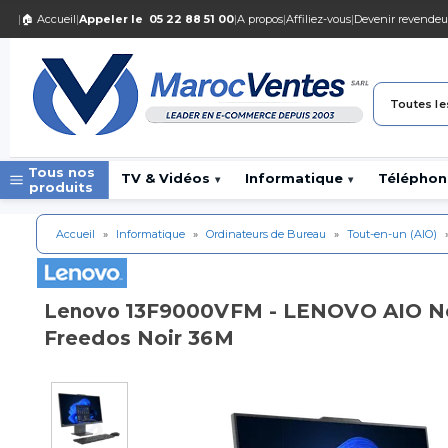
|
🏠 Accueil
|
Appeler le
05 22 88 51 00
|
A propos
|
Affiliez-vous
|
Devenir revendeu
Toutes le
Tous nos
TV & Vidéos
Informatique
Téléphon
▾
▾
produits
Accueil
»
Informatique
»
Ordinateurs de Bureau
»
Tout-en-un (AIO)
13F9000VFM - LENOVO AIO Neo
Lenovo
Freedos Noir 36M