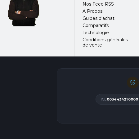
Nos Feed RSS
A Propos
Guides d'achat
Comparatifs
Technologie
Conditions générales
de vente
ICE
0034434210000