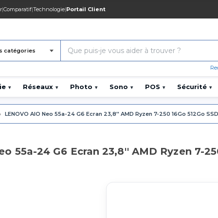
r
|
Comparatif
|
Technologie
|
Portail Client
s catégories
Re
ie
Réseaux
Photo
Sono
POS
Sécurité
▾
▾
▾
▾
▾
▾
»
LENOVO AIO Neo 55a-24 G6 Ecran 23,8'' AMD Ryzen 7-250 16Go 512Go SSD 
 55a-24 G6 Ecran 23,8'' AMD Ryzen 7-25