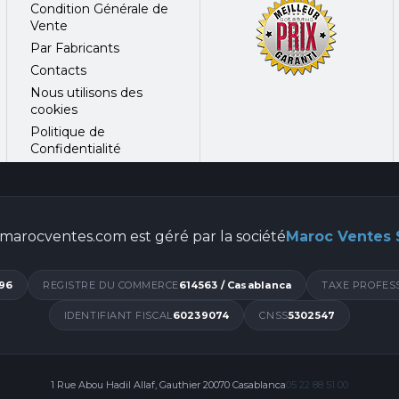
Condition Générale de
Vente
Par Fabricants
Contacts
Nous utilisons des
cookies
Politique de
Confidentialité
marocventes.com est géré par la société
Maroc Ventes
96
REGISTRE DU COMMERCE
614563 / Casablanca
TAXE PROFES
IDENTIFIANT FISCAL
60239074
CNSS
5302547
1 Rue Abou Hadil Allaf, Gauthier 20070 Casablanca
05 22 88 51 00