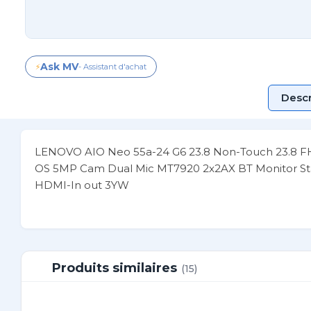
Ask MV
⚡
- Assistant d'achat
Descr
LENOVO AIO Neo 55a-24 G6 23.8 Non-Touch 23.8 F
OS 5MP Cam Dual Mic MT7920 2x2AX BT Monitor St
HDMI-In out 3YW
Produits similaires
(15)