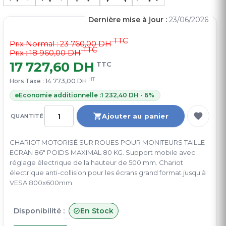
Dernière mise à jour :
23/06/2026
TTC
Prix Normal :
23 760,00 DH
TTC
Prix : 18 960,00 DH
17 727,60 DH
TTC
HT
Hors Taxe :
14 773,00 DH
Economie additionnelle :
1 232,40 DH - 6%
Ajouter au panier
QUANTITÉ
CHARIOT MOTORISÉ SUR ROUES POUR MONITEURS TAILLE
ECRAN 86" POIDS MAXIMAL 80 KG. Support mobile avec
réglage électrique de la hauteur de 500 mm. Chariot
électrique anti-collision pour les écrans grand format jusqu'à
VESA 800x600mm.
Disponibilité :
En Stock