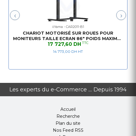
Régulation de la hauteur
500mm, Centre of the
‹
›
Max poids
80kg / moniteur
iiYama - CAR2011-B1
CHARIOT MOTORISÉ SUR ROUES POUR
VESA max
800 x 600mm
MONITEURS TAILLE ECRAN 86" POIDS MAXIMAL
TTC
17 727,60 DH
80 KG
DIMENSIONS / POIDS
14 773,00 DH HT
Dimensions produit L x H x P
1036 x 1298 to 1798 
Dimensions de la boîte L x H x
1123 x 1123 x 132mm
P
Les experts du e-Commerce .... Depuis 1994
Poids (sans boîte)
32.4kg
Poids (avec boîte)
37.1kg
Accueil
Recherche
Plan du site
Nos Feed RSS