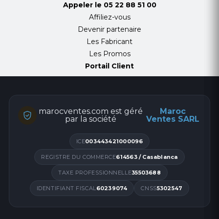
Appeler le
05 22 88 51 00
Affiliez-vous
Devenir partenaire
Les Fabricant
Les Promos
Portail Client
marocventes.com est géré
Maroc
par la société
Ventes SARL
ICE
003443421000096
REGISTRE DU COMMERCE
614563 / Casablanca
TAXE PROFESSIONNELLE
35503688
IDENTIFIANT FISCAL
60239074
CNSS
5302547