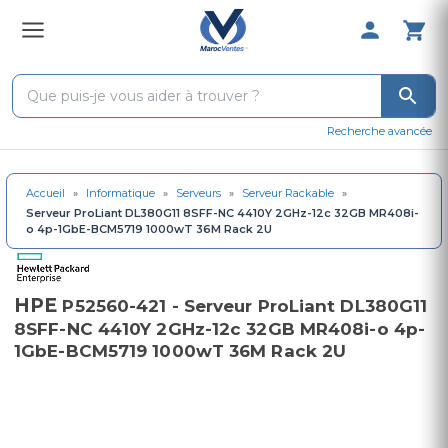
0 Produit 
Recherche avancée
Accueil
»
Informatique
»
Serveurs
»
Serveur Rackable
»
Serveur ProLiant DL380G11 8SFF-NC 4410Y 2GHz-12c 32GB MR408i-
o 4p-1GbE-BCM5719 1000wT 36M Rack 2U
HPE
P52560-421 - Serveur ProLiant DL380G11
8SFF-NC 4410Y 2GHz-12c 32GB MR408i-o 4p-
1GbE-BCM5719 1000wT 36M Rack 2U