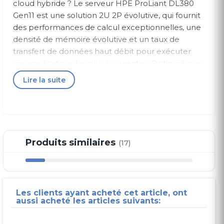
cloud hybride ? Le serveur HPE ProLiant DL380
Gen11 est une solution 2U 2P évolutive, qui fournit
des performances de calcul exceptionnelles, une
densité de mémoire évolutive et un taux de
transfert de données haut débit pour exécuter
vos applications les plus exigeantes. Optimisé par
des processeurs Intel® Xeon® Scalable de 4e et
Lire la suite
5e génération avec jusqu’à 64 cœurs, 8 To de
mémoire et 20 disques EDSFF ainsi qu’une bande
passante de mémoire accrue et des E/S PCIe
Gen5 haut débit, le serveur HPE ProLiant DL380
Gen11 est une solution parfaite pour le stockage
Produits similaires
(17)
défini par logiciel, le transcodage vidéo et les
applications virtualisées. Le serveur HPE ProLiant
DL380 Gen11 est conçu pour optimiser
l’informatique grâce à une expérience de
Les clients ayant acheté cet article, ont
fonctionnement cloud, une sécurité intégrée et
aussi acheté les articles suivants:
des performances optimisées pour les charges de
travail afin de faire avancer votre entreprise