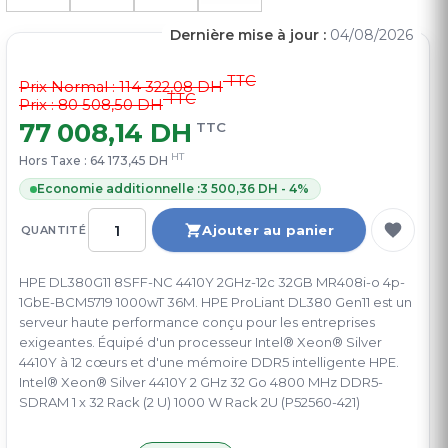
Dernière mise à jour :
04/08/2026
TTC
Prix Normal :
114 322,08 DH
TTC
Prix : 80 508,50 DH
77 008,14 DH
TTC
HT
Hors Taxe :
64 173,45 DH
Economie additionnelle :
3 500,36 DH - 4%
Ajouter au panier
QUANTITÉ
HPE DL380G11 8SFF-NC 4410Y 2GHz-12c 32GB MR408i-o 4p-
1GbE-BCM5719 1000wT 36M. HPE ProLiant DL380 Gen11 est un
serveur haute performance conçu pour les entreprises
exigeantes. Équipé d'un processeur Intel® Xeon® Silver
4410Y à 12 cœurs et d'une mémoire DDR5 intelligente HPE.
Intel® Xeon® Silver 4410Y 2 GHz 32 Go 4800 MHz DDR5-
SDRAM 1 x 32 Rack (2 U) 1000 W Rack 2U (P52560-421)