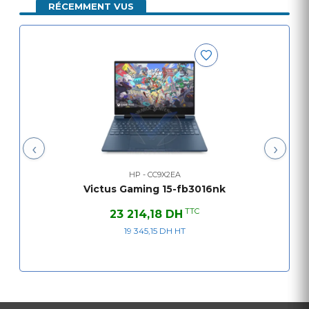
RÉCEMMENT VUS
Écran
15,6'' FHD (1920×1080)
Graphiques
AMD Radeon™ intégrée
Système
Windows 11
d'exploitation
Connectivité
Wi-Fi 6, Bluetooth 5.2
Batterie
Longue durée
‹
›
HP - CC9X2EA
Victus Gaming 15-fb3016nk
TTC
23 214,18 DH
19 345,15 DH HT