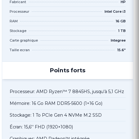
Fabricant
HP
Processeur
Intel Core i3
RAM
16 GB
Stockage
1 TB
Carte graphique
Integree
Taille ecran
15.6"
Points forts
Processeur: AMD Ryzen™ 7 8845HS, jusqu'à 5,1 GHz
Mémoire: 16 Go RAM DDR5-5600 (1×16 Go)
Stockage: 1 To PCIe Gen 4 NVMe M.2 SSD
Écran: 15,6'' FHD (1920×1080)
Graphiques: AMD Radeon™ intégrée