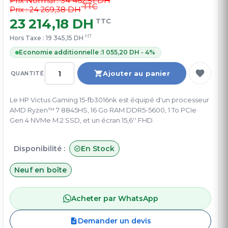
Prix Normal :
34 462,51 DH
TTC
Prix : 24 269,38 DH
23 214,18 DH
TTC
HT
Hors Taxe :
19 345,15 DH
Economie additionnelle :
1 055,20 DH - 4%
Ajouter au panier
QUANTITÉ
Le HP Victus Gaming 15-fb3016nk est équipé d'un processeur
AMD Ryzen™ 7 8845HS, 16 Go RAM DDR5-5600, 1 To PCIe
Gen 4 NVMe M.2 SSD, et un écran 15,6'' FHD.
Disponibilité :
En Stock
Neuf en boîte
Acheter par WhatsApp
Demander un devis