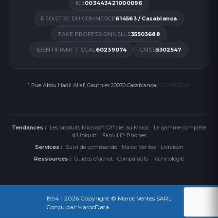
ICE
003443421000096
REGISTRE DU COMMERCE
614563 / Casablanca
TAXE PROFESSIONNELLE
35503688
IDENTIFIANT FISCAL
60239074
CNSS
5302547
1 Rue Abou Hadil Allaf, Gauthier 20070 Casablanca
05 22 88 51 00
Tendances :
Les produits Microsoft Officiel au Maroc
·
La gamme complète
d'Ubiquiti
·
Fanvil IP Phones
Services :
Suivi de commande
·
Maroc Ventes
·
Livraison
Ressources :
Guides d'achat
·
Comparatifs
·
Technologie
1994 - 2026
Copyright © Maroc Ventes SARL
Conçu par:
MarocData