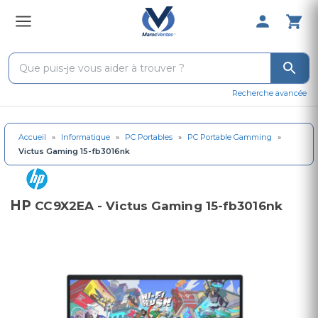
0 Produit 
Recherche avancée
Accueil
»
Informatique
»
PC Portables
»
PC Portable Gamming
»
Victus Gaming 15-fb3016nk
HP
CC9X2EA - Victus Gaming 15-fb3016nk