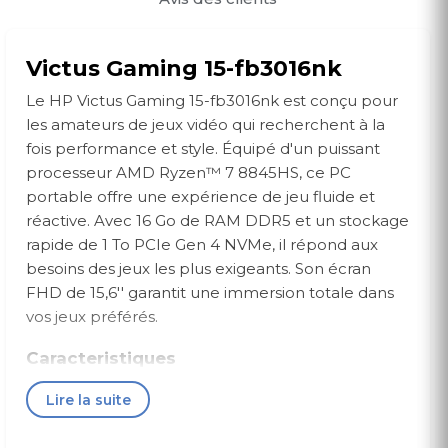
Victus Gaming 15-fb3016nk
Le HP Victus Gaming 15-fb3016nk est conçu pour
les amateurs de jeux vidéo qui recherchent à la
fois performance et style. Équipé d'un puissant
processeur AMD Ryzen™ 7 8845HS, ce PC
portable offre une expérience de jeu fluide et
réactive. Avec 16 Go de RAM DDR5 et un stockage
rapide de 1 To PCIe Gen 4 NVMe, il répond aux
besoins des jeux les plus exigeants. Son écran
FHD de 15,6'' garantit une immersion totale dans
vos jeux préférés.
Caracteristiques
Processeur:
AMD Ryzen™ 7 8845HS, jusqu'à
Lire la suite
5,1 GHz
Mémoire:
16 Go RAM DDR5-5600 (1×16 Go)