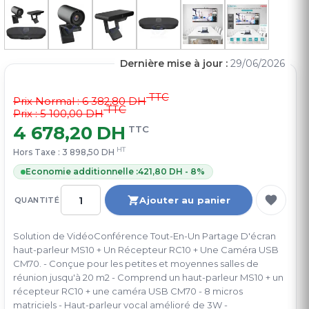
Dernière mise à jour :
29/06/2026
TTC
Prix Normal :
6 382,80 DH
TTC
Prix : 5 100,00 DH
4 678,20 DH
TTC
HT
Hors Taxe :
3 898,50 DH
Economie additionnelle :
421,80 DH - 8%
Ajouter au panier
QUANTITÉ
Solution de VidéoConférence Tout-En-Un Partage D'écran
haut-parleur MS10 + Un Récepteur RC10 + Une Caméra USB
CM70. - Conçue pour les petites et moyennes salles de
réunion jusqu'à 20 m2 - Comprend un haut-parleur MS10 + un
récepteur RC10 + une caméra USB CM70 - 8 micros
matriciels - Haut-parleur vocal amélioré de 3W -