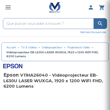
0 Produit 
Recherche avancée
Accueil
»
TV & Vidéos
»
Vidéoprojecteur
»
Projecteurs Video
»
Vidéoprojecteur EB-L630U LASER WUXGA, 1920 x 1200 WIFI FHD,
6200 Lumens
Epson
V11HA26040 - Vidéoprojecteur EB-
L630U LASER WUXGA, 1920 x 1200 WIFI FHD,
6200 Lumens