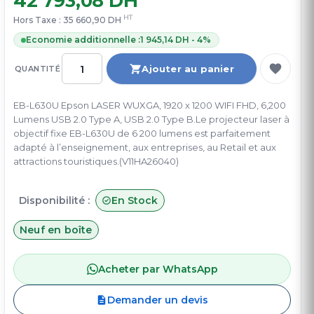
42 793,08 DH
HT
Hors Taxe :
35 660,90 DH
Economie additionnelle :
1 945,14 DH - 4%
Ajouter au panier
QUANTITÉ
EB-L630U Epson LASER WUXGA, 1920 x 1200 WIFI FHD, 6,200
Lumens USB 2.0 Type A, USB 2.0 Type B.Le projecteur laser à
objectif fixe EB-L630U de 6 200 lumens est parfaitement
adapté à l’enseignement, aux entreprises, au Retail et aux
attractions touristiques.(V11HA26040)
Disponibilité :
En Stock
Neuf en boîte
Acheter par WhatsApp
Demander un devis