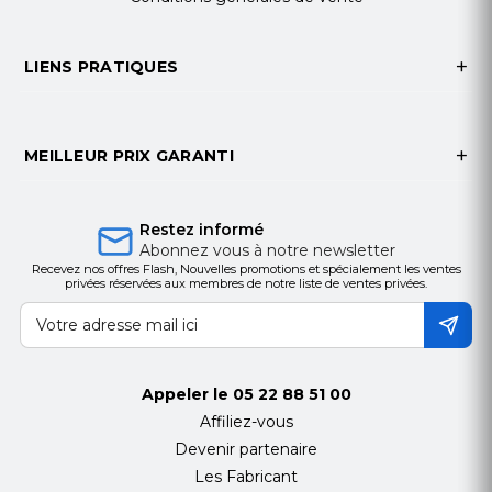
Consommation en fonctionnement 345 Watt
Consommation électrique en veille 0.3 Watt
LIENS PRATIQUES
LOGICIELS / CONFIGURATION REQUISE
Logiciel(s) inclus Epson iProjection
DIMENSIONS ET POIDS
Largeur 44 cm
MEILLEUR PRIX GARANTI
Profondeur 33.9 cm
Hauteur 13.6 cm
Restez informé
Poids 8.4 kg
Abonnez vous à notre newsletter
DIMENSIONS ET POIDS (EMBALLÉ)
Recevez nos offres Flash, Nouvelles promotions et spécialement les ventes
privées réservées aux membres de notre liste de ventes privées.
Largeur emballée 53.1 cm
Profondeur emballée 56.4 cm
Hauteur emballée 20.3 cm
Poids emballé 2.3 Watt (read) ? 3.6 Watt (write)
GARANTIE DU FABRICANT
Appeler le
05 22 88 51 00
Garantie limitée - 3 ans
Affiliez-vous
CARACTÉRISTIQUES D'ENVIRONNEMENT
Devenir partenaire
Taux d'humidité en fonctionnement20 - 80%
Les Fabricant