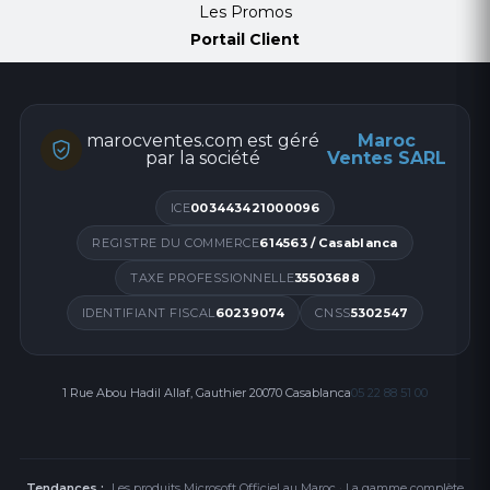
Niveau sonore38 dBA
Les Promos
Emission sonore (mode économique)27 dBA
Portail Client
marocventes.com est géré
Maroc
par la société
Ventes SARL
ICE
003443421000096
REGISTRE DU COMMERCE
614563 / Casablanca
TAXE PROFESSIONNELLE
35503688
IDENTIFIANT FISCAL
60239074
CNSS
5302547
1 Rue Abou Hadil Allaf, Gauthier 20070 Casablanca
05 22 88 51 00
Tendances :
Les produits Microsoft Officiel au Maroc
·
La gamme complète