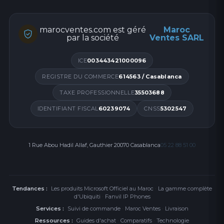
marocventes.com est géré
Maroc
par la société
Ventes SARL
ICE
003443421000096
REGISTRE DU COMMERCE
614563 / Casablanca
TAXE PROFESSIONNELLE
35503688
IDENTIFIANT FISCAL
60239074
CNSS
5302547
1 Rue Abou Hadil Allaf, Gauthier 20070 Casablanca
05 22 88 51 00
Tendances :
Les produits Microsoft Officiel au Maroc
·
La gamme complète
d'Ubiquiti
·
Fanvil IP Phones
Services :
Suivi de commande
·
Maroc Ventes
·
Livraison
Ressources :
Guides d'achat
·
Comparatifs
·
Technologie