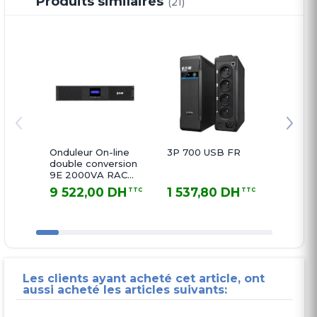
Produits similaires
(21)
Onduleur On-line
3P 700 USB FR
5E 12
double conversion
G2
9E 2000VA RACK
9E2000IR
9 522,00 DH
1 537,80 DH
1 86
TTC
TTC
9 522,00 DH TTC
1 537,80 DH TTC
1 862,5
Les clients ayant acheté cet article, ont
aussi acheté les articles suivants: