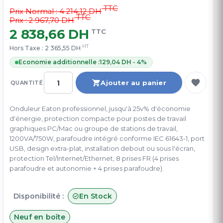
TTC
Prix Normal :
4 214,12 DH
TTC
Prix : 2 967,70 DH
2 838,66 DH
TTC
HT
Hors Taxe :
2 365,55 DH
Economie additionnelle :
129,04 DH - 4%
Ajouter au panier
QUANTITÉ
Onduleur Eaton professionnel, jusqu'à 25v% d'économie
d'énergie, protection compacte pour postes de travail
graphiques PC/Mac ou groupe de stations de travail,
1200VA/750W, parafoudre intégré conforme IEC 61643-1, port
USB, design extra-plat, installation debout ou sous l'écran,
protection Tel/Internet/Ethernet, 8 prises FR (4 prises
parafoudre et autonomie + 4 prises parafoudre).
Disponibilité :
En Stock
Neuf en boîte