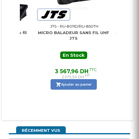
D
JTS - RU-8011D/RU-850TH
Digit
 sans fil
MICRO BALADEUR SANS FIL UHF
Amplificateur
JTS
x 120W 6 Ent
4 Zone
En Stock
E
TTC
TTC
H
3 567,96 DH
7 29
HT
HT
2 973,30 DH
6 0
ier
Ajouter au panier
Ajo
RÉCEMMENT VUS