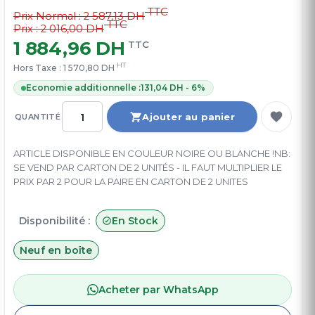
TTC
Prix Normal :
2 587,13 DH
TTC
Prix : 2 016,00 DH
1 884,96 DH
TTC
HT
Hors Taxe :
1 570,80 DH
Economie additionnelle :
131,04 DH - 6%
Ajouter au panier
QUANTITÉ
ARTICLE DISPONIBLE EN COULEUR NOIRE OU BLANCHE !NB:
SE VEND PAR CARTON DE 2 UNITÉS - IL FAUT MULTIPLIER LE
PRIX PAR 2 POUR LA PAIRE EN CARTON DE 2 UNITES
Disponibilité :
En Stock
Neuf en boîte
Acheter par WhatsApp