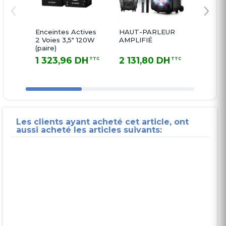
Enceintes Actives
HAUT-PARLEUR
HAUT
2 Voies 3,5" 120W
AMPLIFIÉ
AMPLI
(paire)
MASTE
SD-F
1 323,96 DH
2 131,80 DH
1 88
TTC
TTC
1 323,96 DH TTC
2 131,80 DH TTC
1 884,9
Les clients ayant acheté cet article, ont
aussi acheté les articles suivants: