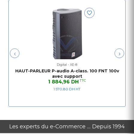
‹
›
Digital - XE-8
HAUT-PARLEUR P-audio A-class. 100 FNT 100v
avec support
TTC
1 884,96 DH
1 570,80 DH HT
Les experts du e-Commerce .... Depuis 1994