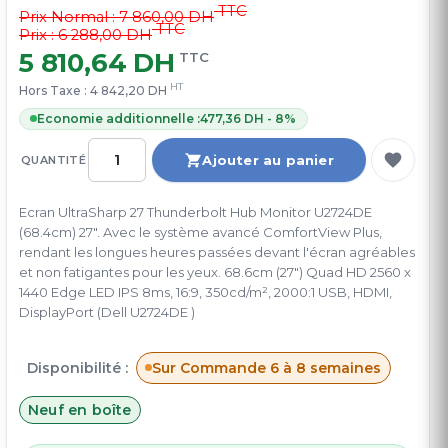
TTC
Prix Normal :
7 860,00 DH
TTC
Prix : 6 288,00 DH
5 810,64 DH
TTC
HT
Hors Taxe :
4 842,20 DH
Economie additionnelle :
477,36 DH - 8%
Ajouter au panier
QUANTITÉ
Ecran UltraSharp 27 Thunderbolt Hub Monitor U2724DE
(68.4cm) 27". Avec le système avancé ComfortView Plus,
rendant les longues heures passées devant l'écran agréables
et non fatigantes pour les yeux. 68.6cm (27") Quad HD 2560 x
1440 Edge LED IPS 8ms, 16:9, 350cd/m², 2000:1 USB, HDMI,
DisplayPort (Dell U2724DE )
Disponibilité :
Sur Commande 6 à 8 semaines
Neuf en boîte