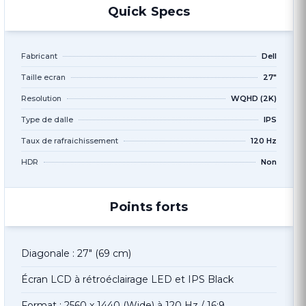
Quick Specs
Fabricant
Dell
Taille ecran
27"
Resolution
WQHD (2K)
Type de dalle
IPS
Taux de rafraichissement
120 Hz
HDR
Non
Points forts
Diagonale : 27" (69 cm)
Écran LCD à rétroéclairage LED et IPS Black
Format : 2560 x 1440 (Wide) à 120 Hz / 16:9