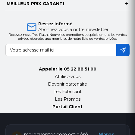
Compatibilité :
MEILLEUR PRIX GARANTI
Cisco Unified Communications Manager
Versions 8.5.1 (mode non sécurisé), 8.6.2, 9.1.2,
Restez informé
Abonnez vous à notre newsletter
10.5.2, 11.0 et ultérieures
Recevez nos offres Flash, Nouvelles promotions et spécialement les ventes
Cisco Unified Communications Manager Business
privées réservées aux membres de notre liste de ventes privées.
Edition 6000
Versions 8.6.2, 9.1.2, 10.5.2, 11.0 et versions
ultérieures
Appeler le
05 22 88 51 00
Cisco Hosted Collaboration Solution (HCS)
Affiliez-vous
Devenir partenaire
Versions 8.6.2 et ultérieures utilisant les versions
Les Fabricant
UCM compatibles ci-dessus
Les Promos
Portail Client
Contenu :
(1) Téléphone vidéo IP Cisco 8845 CP-8845-C-K9
marocventes.com est géré
Maroc