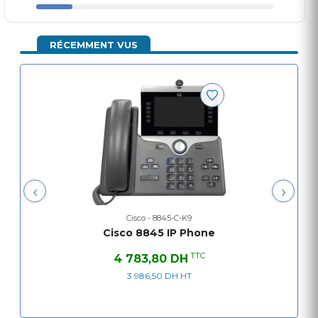
Cisco Unified Communications Manager. Le CP-
8845 dispose de 5 touches de ligne
programmables, de quatre touches
RÉCEMMENT VUS
programmables, d'un grand écran graphique
rétroéclairé 24 bits et, surtout, d'une caméra vidéo
HD.
Parmi ses fonctionnalités standard, on retrouve un
haut-parleur mains libres duplex intégral, un port
casque RJ9, un commutateur Gigabit Ethernet, la
compatibilité Bluetooth, l'alimentation PoE, un
‹
›
port AUX et bien plus encore !
Cisco - 8845-C-K9
Caractéristiques du Cisco CP-8845-C-K9 :
Cisco 8845 IP Phone
TTC
4 783,80 DH
5 touches de ligne programmables
3 986,50 DH HT
4 touches programmables
Grand écran graphique