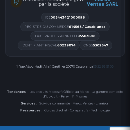
Nouveau cordon spiralé
par la société
Ventes SARL
Combiné
ICE
003443421000096
REGISTRE DU COMMERCE
614563 / Casablanca
Socle
TAXE PROFESSIONNELLE
35503688
EN OPTION : Bloc d’alimentation
IDENTIFIANT FISCAL
60239074
CNSS
5302547
1 Rue Abou Hadil Allaf, Gauthier 20070 Casablanca
05 22 88 51 00
Tendances :
Les produits Microsoft Officiel au Maroc
·
La gamme complète
d'Ubiquiti
·
Fanvil IP Phones
Services :
Suivi de commande
·
Maroc Ventes
·
Livraison
Ressources :
Guides d'achat
·
Comparatifs
·
Technologie