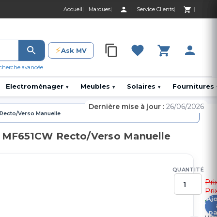
Accueil
Marques
Service Clients
0 Produit 0,00 D
⚡
Ask MV
0 Produit 0,00 DH
cherche avancée
Electroménager
Meubles
Solaires
Fournitures
▾
▾
▾
Dernière mise à jour :
26/06/2026
 Recto/Verso Manuelle
YS MF651CW Recto/Verso Manuelle
QUANTITÉ
Pri
Pri
Aj
3
pa