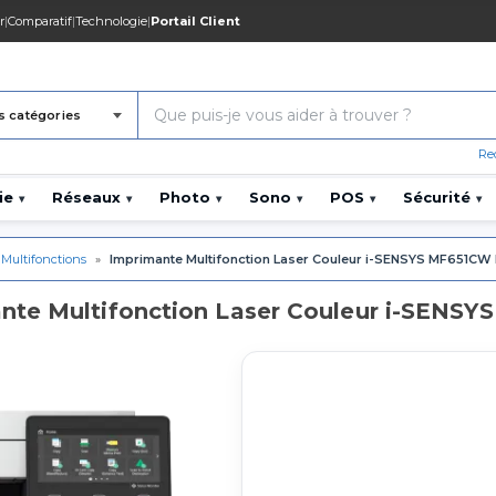
r
|
Comparatif
|
Technologie
|
Portail Client
s catégories
Re
ie
Réseaux
Photo
Sono
POS
Sécurité
▾
▾
▾
▾
▾
▾
 Multifonctions
»
Imprimante Multifonction Laser Couleur i-SENSYS MF651CW
nte Multifonction Laser Couleur i-SENS