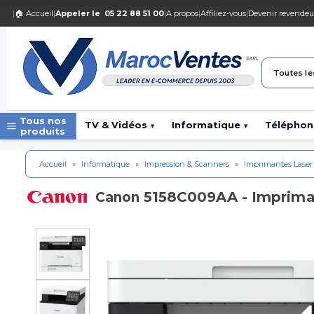
|
🏠 Accueil
|
Appeler le
05 22 88 51 00
|
A propos
|
Affiliez-vous
|
Devenir revendeu
Toutes le
Tous nos
TV & Vidéos
Informatique
Téléphon
▾
▾
produits
Accueil
»
Informatique
»
Impression & Scanners
»
Imprimantes Laser
5158C009AA - Imprima
Canon