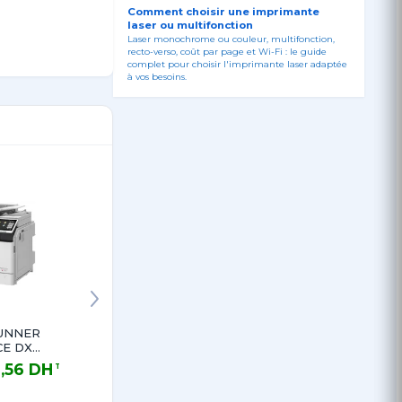
Comment choisir une imprimante
laser ou multifonction
Laser monochrome ou couleur, multifonction,
recto-verso, coût par page et Wi-Fi : le guide
complet pour choisir l'imprimante laser adaptée
à vos besoins.
Laser
Cassette
Recto/V
UNNER
imageRUNNER
Feeding Unit-
IR22XX
E DX
1643i II MFP
AP1 pour IR
FP 3en1
3en1 Réseau
C3025i
3,56 DH
12 600,06 DH
10 412,16 DH
3 006
TTC
TTC
TTC
Wifi
Wifi Mono A4
 DH TTC
12 600,06 DH TTC
10 412,16 DH TTC
3 006,96 
 A3 R/V
R/V 43