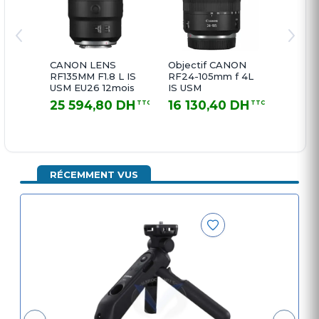
CANON LENS
Objectif CANON
RF135MM F1.8 L IS
RF24-105mm f 4L
USM EU26 12mois
IS USM
25 594,80 DH
16 130,40 DH
TTC
TTC
25 594,80 DH TTC
16 130,40 DH TTC
RÉCEMMENT VUS