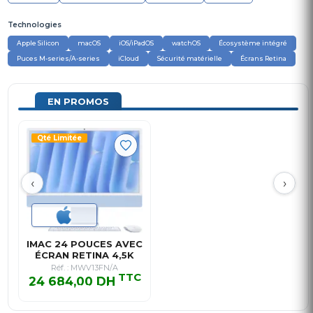
Technologies
Apple Silicon
macOS
iOS/iPadOS
watchOS
Écosystème intégré
Puces M-series/A-series
iCloud
Sécurité matérielle
Écrans Retina
EN PROMOS
Qté Limitée
‹
›
IMAC 24 POUCES AVEC
ÉCRAN RETINA 4,5K
(2024)…
Réf. : MWV13FN/A
TTC
24 684,00 DH
24 684,00 DH TTC