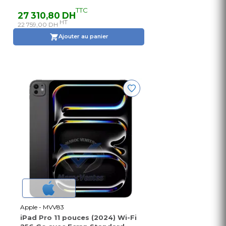
TTC
27 310,80 DH
HT
22 759,00 DH
Ajouter au panier
Apple - MVV83
iPad Pro 11 pouces (2024) Wi-Fi