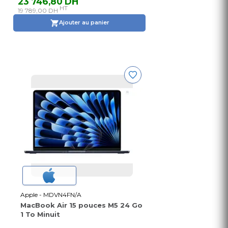
23 746,80 DH
HT
19 789,00 DH
Ajouter au panier
Apple - MDVN4FN/A
MacBook Air 15 pouces M5 24 Go
1 To Minuit