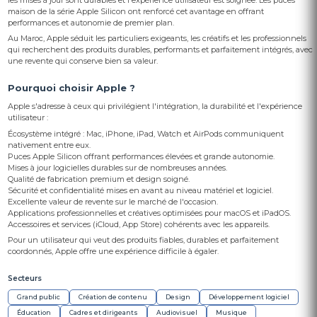
les mises à jour sont durables et l'expérience utilisateur est soignée. Les puces
maison de la série Apple Silicon ont renforcé cet avantage en offrant
performances et autonomie de premier plan.
Au Maroc, Apple séduit les particuliers exigeants, les créatifs et les professionnels
qui recherchent des produits durables, performants et parfaitement intégrés, avec
une revente qui conserve bien sa valeur.
Pourquoi choisir Apple ?
Apple s'adresse à ceux qui privilégient l'intégration, la durabilité et l'expérience
utilisateur :
Écosystème intégré : Mac, iPhone, iPad, Watch et AirPods communiquent
nativement entre eux.
Puces Apple Silicon offrant performances élevées et grande autonomie.
Mises à jour logicielles durables sur de nombreuses années.
Qualité de fabrication premium et design soigné.
Sécurité et confidentialité mises en avant au niveau matériel et logiciel.
Excellente valeur de revente sur le marché de l'occasion.
Applications professionnelles et créatives optimisées pour macOS et iPadOS.
Accessoires et services (iCloud, App Store) cohérents avec les appareils.
Pour un utilisateur qui veut des produits fiables, durables et parfaitement
coordonnés, Apple offre une expérience difficile à égaler.
Secteurs
Grand public
Création de contenu
Design
Développement logiciel
Éducation
Cadres et dirigeants
Audiovisuel
Musique