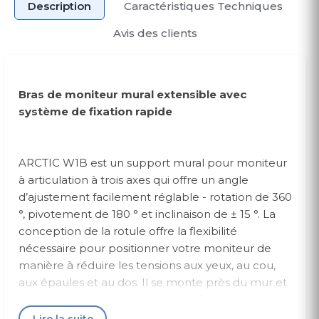
Description
Caractéristiques Techniques
Avis des clients
Bras de moniteur mural extensible avec
système de fixation rapide
ARCTIC W1B est un support mural pour moniteur
à articulation à trois axes qui offre un angle
d’ajustement facilement réglable - rotation de 360
°, pivotement de 180 ° et inclinaison de ± 15 °. La
conception de la rotule offre la flexibilité
nécessaire pour positionner votre moniteur de
manière à réduire les tensions aux yeux, au cou,
aux épaules et au dos. Il se monte près du mur et
optimise votre espace de travail. Compatible avec
les moniteurs jusqu'à 43 "(49" Ultrawide), le
Lire la suite