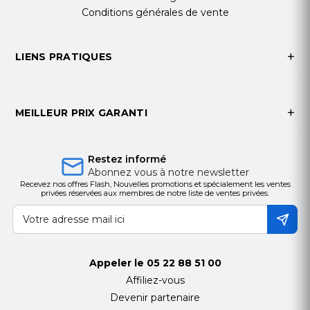
Non seulement cela économise de l'espace et
Conditions générales de vente
maximise votre espace de travail, mais W1B est
extensible pour fournir l'environnement le plus
LIENS PRATIQUES
pratique.
MEILLEUR PRIX GARANTI
Restez informé
Réglage sans effort et flexible
Abonnez vous à notre newsletter
Recevez nos offres Flash, Nouvelles promotions et spécialement les ventes
privées réservées aux membres de notre liste de ventes privées.
L'articulation facile à 3 axes offre un angle d'écran
réglable - rotation de l'écran de 360 °, rotation de
180 ° de gauche à droite et inclinaison de 15 °
après et arrière.
Appeler le
05 22 88 51 00
Affiliez-vous
Devenir partenaire