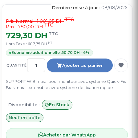
Dernière mise à jour :
08/08/2026
TTC
Prix Normal :
1 001,05 DH
TTC
Prix : 780,00 DH
729,30 DH
TTC
HT
Hors Taxe :
607,75 DH
Economie additionnelle :
50,70 DH - 6%
Ajouter au panier
QUANTITÉ
SUPPORT W1B mural pour moniteur avec système Quick-Fix
Bras mural extensible avec système de fixation rapide
Disponibilité :
En Stock
Neuf en boîte
Acheter par WhatsApp