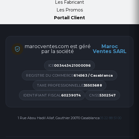
Les Fabricant
Les Promos
Portail Client
marocventes.com est géré
Maroc
par la société
Ventes SARL
ICE
003443421000096
Réglage sans retirer le moniteur
REGISTRE DU COMMERCE
614563 / Casablanca
Avec la tête de montage W1B, serrez ou
TAXE PROFESSIONNELLE
35503688
desserrez le pivot selon vos besoins en quelques
IDENTIFIANT FISCAL
60239074
CNSS
5302547
secondes seulement. Pas besoin de démonter le
moniteur.
1 Rue Abou Hadil Allaf, Gauthier 20070 Casablanca
05 22 88 51 00