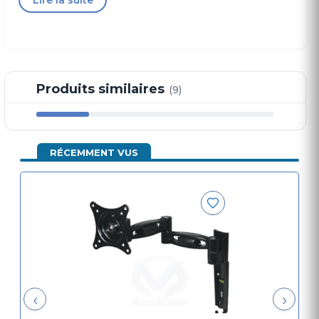
système de montage direct en deux pièces
permet une installation rapide et supporte jusqu'à
20 kg de poids.
Produits similaires
(9)
RÉCEMMENT VUS
‹
›