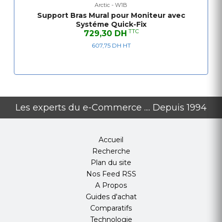
Arctic - W1B
Support Bras Mural pour Moniteur avec
Systéme Quick-Fix
TTC
729,30 DH
607,75 DH HT
Les experts du e-Commerce .... Depuis 1994
Accueil
Recherche
Plan du site
Nos Feed RSS
A Propos
Bras de moniteur mural extensible
Guides d'achat
Comparatifs
Technologie