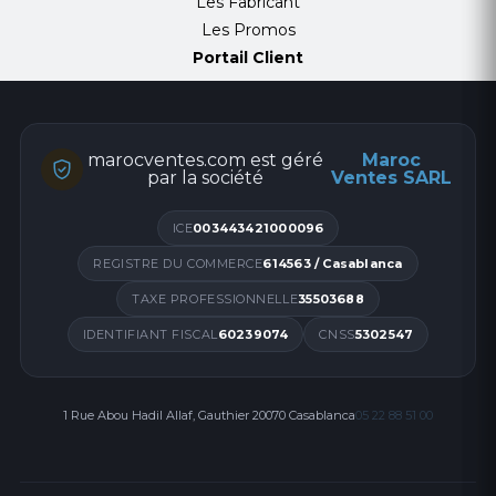
Les Fabricant
Les Promos
Portail Client
marocventes.com est géré
Maroc
par la société
Ventes SARL
ICE
003443421000096
REGISTRE DU COMMERCE
614563 / Casablanca
TAXE PROFESSIONNELLE
35503688
IDENTIFIANT FISCAL
60239074
CNSS
5302547
1 Rue Abou Hadil Allaf, Gauthier 20070 Casablanca
05 22 88 51 00