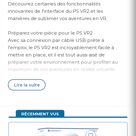
Découvrez certaines des fonctionnalités
innovantes de l'interface du PS VR2 et les
manières de sublimer vos aventures en VR.
Préparez votre pièce pour le PS VR2
Avec sa connexion par câble USB prête à
l'emploi, le PS VR2 est incroyablement facile à
mettre en place, et il est tout aussi aisé de
préparer votre environnement pour profiter au
maximum de vos aventures en réalité virtuelle.
PS VR2 - Style de vie
Lire la suite
Définir votre espace de jeu
Assurez-vous de pouvoir jouer librement et en
toute confiance en définissant votre espace de
jeu dans le menu des paramètres du PS VR2.
RÉCEMMENT VUS
Grâce à la caméra embarquée du casque, vous
pouvez scanner la pièce et ajuster les limites de