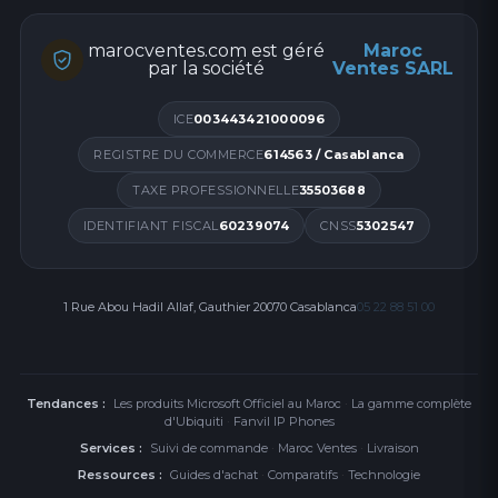
marocventes.com est géré
Maroc
par la société
Ventes SARL
ICE
003443421000096
REGISTRE DU COMMERCE
614563 / Casablanca
TAXE PROFESSIONNELLE
35503688
IDENTIFIANT FISCAL
60239074
CNSS
5302547
1 Rue Abou Hadil Allaf, Gauthier 20070 Casablanca
05 22 88 51 00
Tendances :
Les produits Microsoft Officiel au Maroc
·
La gamme complète
d'Ubiquiti
·
Fanvil IP Phones
Services :
Suivi de commande
·
Maroc Ventes
·
Livraison
Ressources :
Guides d'achat
·
Comparatifs
·
Technologie