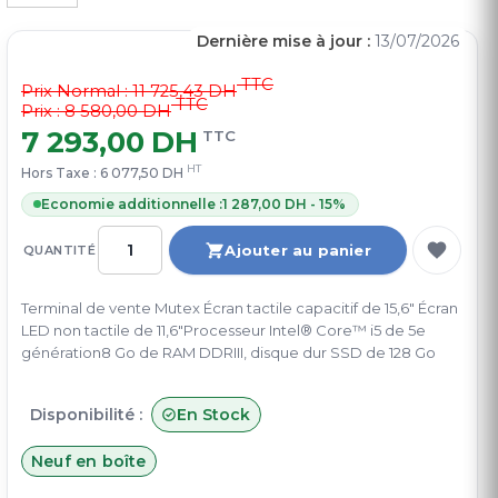
Dernière mise à jour :
13/07/2026
TTC
Prix Normal :
11 725,43 DH
TTC
Prix : 8 580,00 DH
7 293,00 DH
TTC
HT
Hors Taxe :
6 077,50 DH
Economie additionnelle :
1 287,00 DH - 15%
Ajouter au panier
QUANTITÉ
Terminal de vente Mutex Écran tactile capacitif de 15,6" Écran
LED non tactile de 11,6"Processeur Intel® Core™ i5 de 5e
génération8 Go de RAM DDRIII, disque dur SSD de 128 Go
Disponibilité :
En Stock
Neuf en boîte