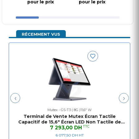
pour le prix
pour le prix
pou
RÉCEMMENT VUS
‹
›
Mutex - GS-T3 ( 8G )11,6" W
Terminal de Vente Mutex Écran Tactile
Capacitif de 15,6" Écran LED Non Tactile de
TTC
11,6" i5 5e Génération 8 Go SSD 128 Go
7 293,00 DH
6 077,50 DH HT