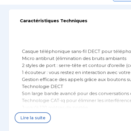
Caractéristiques Techniques
Casque téléphonique sans-fil DECT pour télépho
Micro antibruit (élimination des bruits ambiants
2 styles de port : serre-tête et contour d'oreille
1 écouteur : vous restez en interaction avec vot
Gestion efficace des appels grâce aux boutons s
Technologie DECT
Son large bande avancé pour des conversations c
Technologie CAT-iq pour éliminer les interférenc
Jusqu'à 120 mètres de portée
Mode conférence : connectez jusqu'à 3 casques
Lire la suite
Compatible avec l'ensemble des téléphones fix
Casque ultra léger : 22 grammes seulement