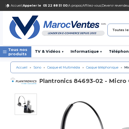
|
🏠 Accueil
|
Appeler le
05 22 88 51 00
|
A propos
|
Affiliez-vous
|
Devenir revendeu
Toutes le
Tous nos
TV & Vidéos
Informatique
Téléphon
▾
▾
produits
Accueil
»
Sono
»
Casque et Multimédia
»
Casque téléphonique
»
Mi
84693-02 - Micro 
Plantronics