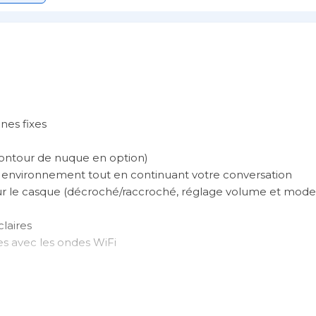
nes fixes
 (contour de nuque en option)
re environnement tout en continuant votre conversation
ur le casque (décroché/raccroché, réglage volume et mode
laires
es avec les ondes WiFi
 Plantronics CS ou SAVI supplémentaires sur une même ba
es du marché