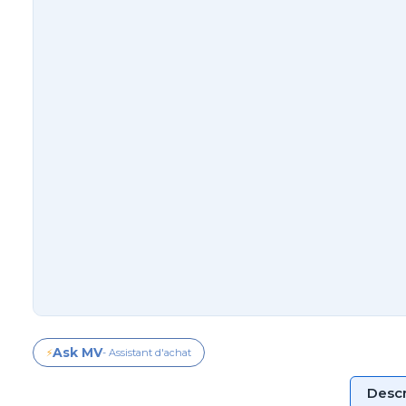
Ask MV
⚡
- Assistant d'achat
Descr