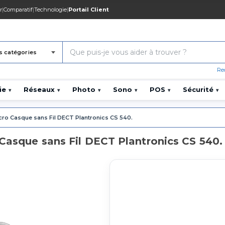
r
|
Comparatif
|
Technologie
|
Portail Client
s catégories
Re
ie
Réseaux
Photo
Sono
POS
Sécurité
▾
▾
▾
▾
▾
▾
cro Casque sans Fil DECT Plantronics CS 540.
Casque sans Fil DECT Plantronics CS 540.