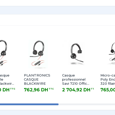
tronics
asque
PLANTRONICS
Casque
Micro-c
lle
CASQUE
professionnel
Poly En
Blackwire
BLACKWIRE
Savi 7210 Office
320 fila
W3325
Mono DECT
A 214573
0 DH
762,96 DH
2 704,92 DH
765,0
TTC
TTC
TTC
Mono avec base
218266-
 TTC
762,96 DH TTC
2 704,92 DH TTC
765,00 DH
pour
téléphones
fixes