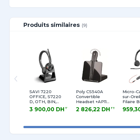
Compatible avec les systèmes de décroché Plan
Garantie 2 ans
Produits similaires
(9)
SAVI 7220
Poly CS540A
Micro-C
OFFICE, S7220
Convertible
sur-Orei
D, OTH, BIN,
Headset +AP11
Filaire 
DECT, EU
Kit
3325 B
3 900,00 DH
2 826,22 DH
959,3
TTC
TTC
USB-A
3 900,00 DH TTC
2 826,22 DH TTC
959,30 DH