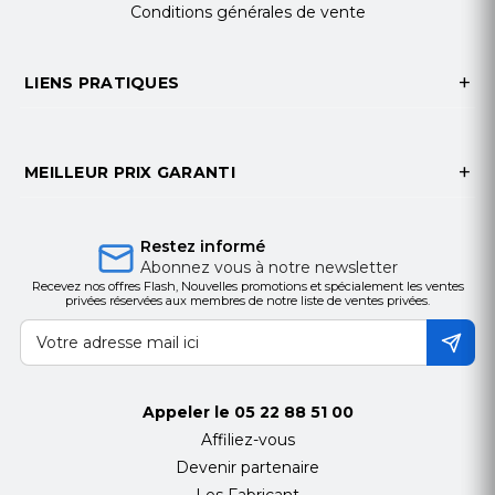
Conditions générales de vente
APPAREIL PHOTO
LIENS PRATIQUES
Caméra: 48 Mpx, 8 Mpx, 5 Mpx, 5 Mpx
Nombre de capteurs (arrière et avant): 5
Définition Enregistrement Vidéo: 1080p
Flash arrière: Flash LED
MEILLEUR PRIX GARANTI
Flash à l'avant: Non
Taille des photosites: 0.8 μm
Restez informé
Ouverture objectif photo: f/2.0
Abonnez vous à notre newsletter
Ouverture second objectif photo: f/2.2
Recevez nos offres Flash, Nouvelles promotions et spécialement les ventes
Capteur photo frontal: 20 Mpx
privées réservées aux membres de notre liste de ventes privées.
RÉSEAU
Type de SIM: nano SIM
Appeler le
05 22 88 51 00
Compatibilité double SIM: Oui
Affiliez-vous
Compatibilité 4G: Oui
Devenir partenaire
Compatibilité 5G: Non