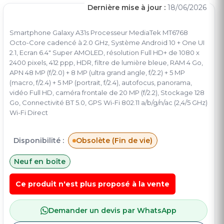
Dernière mise à jour :
18/06/2026
Smartphone Galaxy A31s Processeur MediaTek MT6768
Octo-Core cadencé à 2.0 GHz, Système Android 10 + One UI
2.1, Ecran 6.4" Super AMOLED, résolution Full HD+ de 1080 x
2400 pixels, 412 ppp, HDR, filtre de lumière bleue, RAM 4 Go,
APN 48 MP (f/2.0) + 8 MP (ultra grand angle, f/2.2) + 5 MP
(macro, f/2.4) + 5 MP (portrait, f/2.4), autofocus, panorama,
vidéo Full HD, caméra frontale de 20 MP (f/2.2), Stockage 128
Go, Connectivité BT 5.0, GPS Wi-Fi 802.11 a/b/g/n/ac (2,4/5 GHz)
Wi-Fi Direct
Disponibilité :
Obsolète (Fin de vie)
Neuf en boîte
Ce produit n'est plus proposé à la vente
Demander un devis par WhatsApp