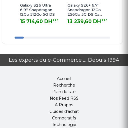
Galaxy S26 Ultra
Galaxy S26+ 6,7''
Galaxy 
Nombre de haut-parleurs: 1
6,9'' Snapdragon
Snapdragon 12Go
Snapd
12Go 512Go 5G DS
256Go 5G DS Cam
256Go
av 15 Mpx Cam arr
Violet
BATTERIE
15 714,60 DH
13 239,60 DH
11 15
TTC
TTC
50Mpx Cobalt
15 714,60 DH TTC
13 239,60 DH TTC
11 152,6
Violet
Capacité: 5000 mAh
Technologie de la batterie: Li-Po
Batterie amovible: Non
Chargement sans fil: Non
Les experts du e-Commerce .... Depuis 1994
Charge rapide: Oui
Puissance de la charge rapide: 15 watts
Accueil
SYSTÈME D'EXPLOITATION (OS)
Recherche
Plan du site
Système d'exploitation: Android
Nos Feed RSS
Version du système d'exploitation (OS): Android 10
A Propos
Q
Guides d'achat
Interface Android: One UI
Comparatifs
Assistant: Google Assistant
Technologie