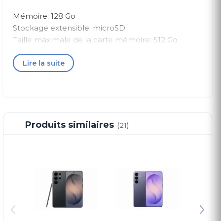
Mémoire: 128 Go
Stockage extensible: microSD
Taille maximale de la carte mémoire: 512 Go
OTG: Oui
Lire la suite
PERFORMANCE
Processeur: MediaTek MT6768 Octo-Core
cadencé à 2.0 GHz
RAM: 4 Go
Produits similaires
(21)
Fabriquant du processeur: Mediatek
GPU: Mali-G52 MC2
Fréquence du processeur: 2.0 GHz
CPU: Octa-core
Finesse de gravure: 12 nm
AUDIO