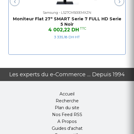
‹
›
Poids de l'appareil sans pied: 3.6 kg
Consommation normale 30.0 W
Samsung - LS27CM500EMXZN
Moniteur Flat 27" SMART Serie 7 FULL HD Serie
Contenu de l'emballage Ecran, Câble HDMI 1.5
5 Noir
M, Télécommande
TTC
4 002,22 DH
Courbure de l'écran Plat
3 335,18 DH HT
Les experts du e-Commerce .... Depuis 1994
Accueil
Recherche
Plan du site
Nos Feed RSS
A Propos
Guides d'achat