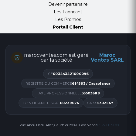
Devenir partenaire
Les Fabricant
Les Promos
Portail Client
marocventes.com est géré
Maroc
par la société
Ventes SARL
ICE
003443421000096
REGISTRE DU COMMERCE
614563 / Casablanca
TAXE PROFESSIONNELLE
35503688
IDENTIFIANT FISCAL
60239074
CNSS
5302547
1 Rue Abou Hadil Allaf, Gauthier 20070 Casablanca
05 22 88 51 00