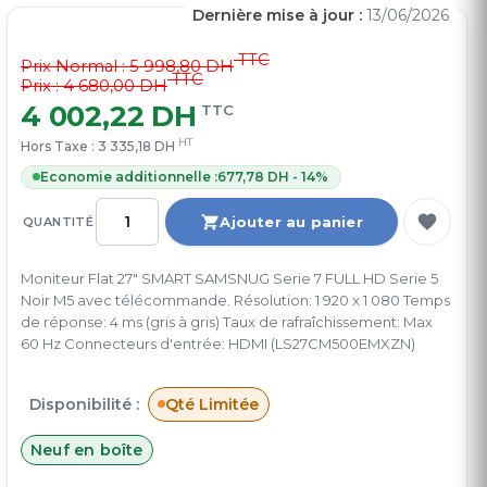
Dernière mise à jour :
13/06/2026
TTC
Prix Normal :
5 998,80 DH
TTC
Prix : 4 680,00 DH
4 002,22 DH
TTC
HT
Hors Taxe :
3 335,18 DH
Economie additionnelle :
677,78 DH - 14%
Ajouter au panier
QUANTITÉ
Moniteur Flat 27" SMART SAMSNUG Serie 7 FULL HD Serie 5
Noir M5 avec télécommande. Résolution: 1 920 x 1 080 Temps
de réponse: 4 ms (gris à gris) Taux de rafraîchissement: Max
60 Hz Connecteurs d'entrée: HDMI (LS27CM500EMXZN)
Disponibilité :
Qté Limitée
Neuf en boîte