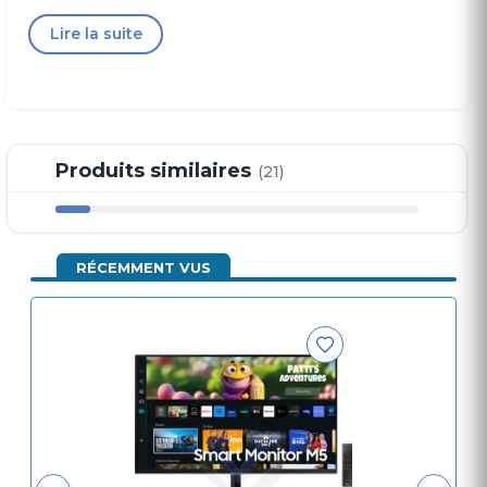
Lire la suite
Taille de l'écran (diagonale) 27"
Type de dalle VA (Vertical Alignment)
Luminosité 250 cd/㎡ Contraste 3 000:1 (Typ.)
Résolution optimale 1 920 x 1 080
Taux de rafraîchissement Max 60 Hz
Format de l'image 16:9
Produits similaires
(21)
Temps de réponse 4 ms (gris à gris)
Connectivité 2x HDMI 1.2 , 2 USB HUB
Connecteurs d'entrée HDMI
RÉCEMMENT VUS
Réglages de la position de l'écran
Inclinaison -2,0 °(±2,0 °) ~ +22,0 °(±2,0 °)
Dimensions (l x p x h) en mm
Dimensions avec support (LxHxP) : 615.5 x 455.4 x
193.5 mm
Dimensions sans support (LxHxP) : 615.5 x 367.9 x
41.8 mm
Poids net en kg
Poids de l'appareil avec pied: 4.8 kg