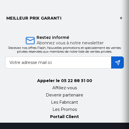
Contenu de la Boite
2 × Microphones d’extension Polycom
MEILLEUR PRIX GARANTI
RealPresence Trio
1 × Manuel d'utilisation
Restez informé
Les microphones d'extension Polycom
Abonnez vous à notre newsletter
RealPresence Trio sont compatibles avec toutes
Recevez nos offres Flash, Nouvelles promotions et spécialement les ventes
les installations utilisant le système RealPresence
privées réservées aux membres de notre liste de ventes privées.
Trio, offrant une solution idéale pour les
entreprises souhaitant optimiser la qualité de leurs
conférences. L'installation est rapide et ne
nécessite aucun équipement supplémentaire, ce
Appeler le
05 22 88 51 00
qui en fait un choix pratique et efficace pour
Affiliez-vous
améliorer l'expérience de conférence.
Devenir partenaire
Les Fabricant
Les Promos
Portail Client