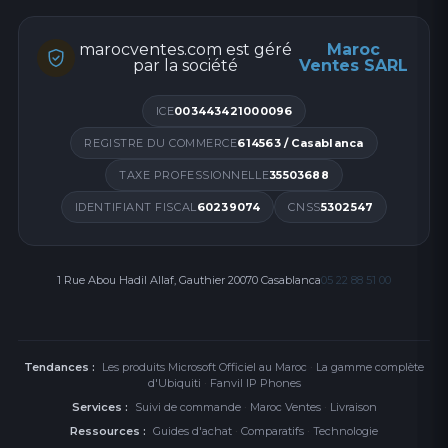
marocventes.com est géré
Maroc
par la société
Ventes SARL
ICE
003443421000096
REGISTRE DU COMMERCE
614563 / Casablanca
TAXE PROFESSIONNELLE
35503688
IDENTIFIANT FISCAL
60239074
CNSS
5302547
1 Rue Abou Hadil Allaf, Gauthier 20070 Casablanca
05 22 88 51 00
Tendances :
Les produits Microsoft Officiel au Maroc
·
La gamme complète
d'Ubiquiti
·
Fanvil IP Phones
Services :
Suivi de commande
·
Maroc Ventes
·
Livraison
Ressources :
Guides d'achat
·
Comparatifs
·
Technologie