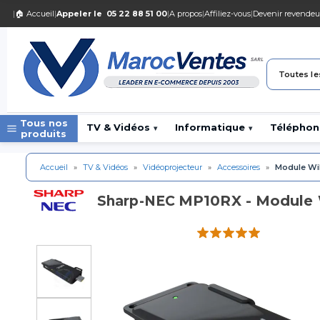
|
🏠 Accueil
|
Appeler le
05 22 88 51 00
|
A propos
|
Affiliez-vous
|
Devenir revendeu
Toutes le
Tous nos
TV & Vidéos
Informatique
Téléphon
▾
▾
produits
Accueil
»
TV & Vidéos
»
Vidéoprojecteur
»
Accessoires
»
Module WiF
MP10RX - Module 
Sharp-NEC