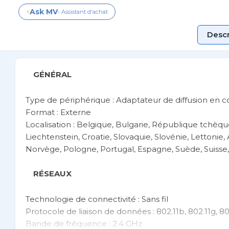
Ask MV
⚡
- Assistant d'achat
Descr
GÉNÉRAL
Type de périphérique : Adaptateur de diffusion en 
Format : Externe
Localisation : Belgique, Bulgarie, République tchèqu
Liechtenstein, Croatie, Slovaquie, Slovénie, Lettonie
Norvège, Pologne, Portugal, Espagne, Suède, Suisse,
RÉSEAUX
Technologie de connectivité : Sans fil
Protocole de liaison de données :
802.11b, 802.11g, 80
Bande de fréquence : 2.4 GHz