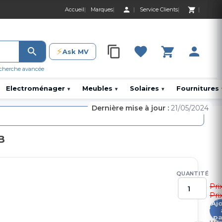
Accueil
Marques
Service Clients
0 Produit 0,00 D
⚡
Ask MV
0 Produit 0,00 DH
cherche avancée
Electroménager
Meubles
Solaires
Fournitures
▾
▾
▾
Dernière mise à jour :
21/05/2024
B
QUANTITÉ
Pri
Pri
Aj
6
pa