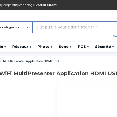
r
|
Comparatif
|
Technologie
|
Portail Client
s catégories
Re
ie
Réseaux
Photo
Sono
POS
Sécurité
▾
▾
▾
▾
▾
▾
i MultiPresenter Application HDMI USB
WiFi MultiPresenter Application HDMI US