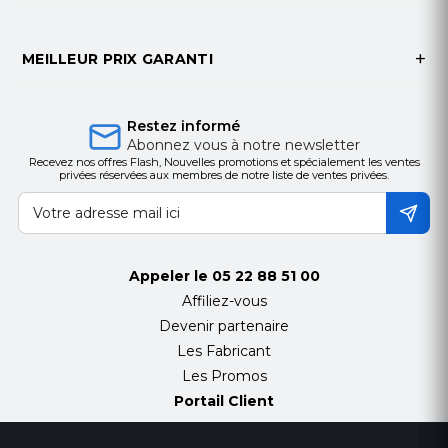
Le clair et non-dur, haut-pitch peut créer une
atmosphère parfaite.
MEILLEUR PRIX GARANTI
La forme du casque est mise à jour avec la
tendance de la musique.
Restez informé
Abonnez vous à notre newsletter
Recevez nos offres Flash, Nouvelles promotions et spécialement les ventes
Activé pour obtenir un effet de basse d'expansion
privées réservées aux membres de notre liste de ventes privées.
intense.
Haut-parleur : Φ40 mm
Appeler le
05 22 88 51 00
Sensibilité : 102 ± 3dB / mW
Affiliez-vous
Devenir partenaire
Impédance : 32Ω 土 15%
Les Fabricant
Les Promos
Réponse en fréquence : 20 -20, 000Hz
Portail Client
Longueur de câble : 1.2M ± 0.15M