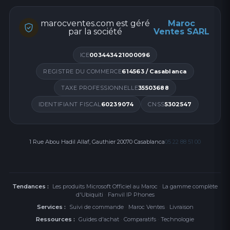
Type de prise : 3.5mm
marocventes.com est géré
Maroc
par la société
Ventes SARL
Diamètre du parleur :40mmdia . Dome
ICE
003443421000096
Sensibilité : 116db-+3db
REGISTRE DU COMMERCE
614563 / Casablanca
TAXE PROFESSIONNELLE
35503688
Gamme de répose de fréquence :20HZ to 20khz
IDENTIFIANT FISCAL
60239074
CNSS
5302547
Longeur de cable : approx.2m
Sensibilité de microphone :-54db+-3db
1 Rue Abou Hadil Allaf, Gauthier 20070 Casablanca
05 22 88 51 00
Tendances :
Les produits Microsoft Officiel au Maroc
·
La gamme complète
d'Ubiquiti
·
Fanvil IP Phones
Services :
Suivi de commande
·
Maroc Ventes
·
Livraison
Ressources :
Guides d'achat
·
Comparatifs
·
Technologie