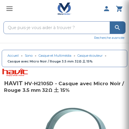
0 Produit 
Recherche avancée
Accueil
»
Sono
»
Casque et Multimédia
»
Casque écouteur
»
Casque avec Micro Noir / Rouge 3.5 mm 32Ω 土 15%
HAVIT
HV-H2105D - Casque avec Micro Noir /
Rouge 3.5 mm 32Ω 土 15%