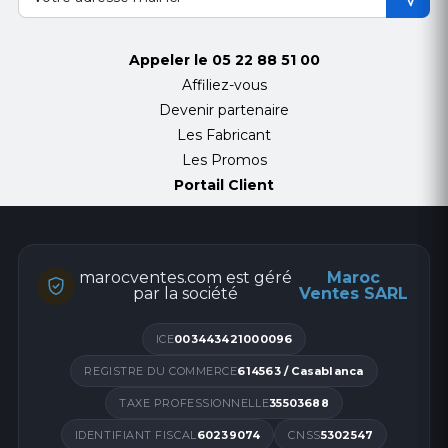
Appeler le
05 22 88 51 00
Affiliez-vous
Devenir partenaire
Les Fabricant
Les Promos
Portail Client
marocventes.com est géré
Maroc
par la société
Ventes SARL
ICE
003443421000096
REGISTRE DU COMMERCE
614563 / Casablanca
TAXE PROFESSIONNELLE
35503688
IDENTIFIANT FISCAL
60239074
CNSS
5302547