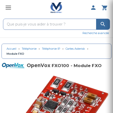
0 Produit 
Recherche avancée
Accueil
»
Téléphonie
»
Téléphonie IP
»
Cartes Asterisk
»
Module FXO
OpenVox
FXO100 - Module FXO