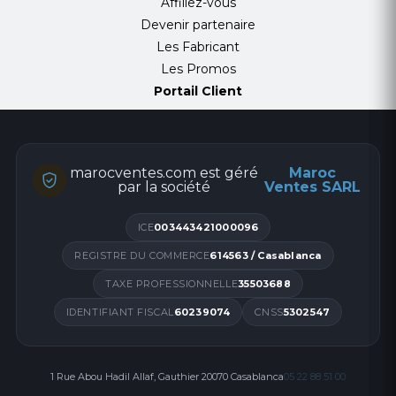
Affiliez-vous
Devenir partenaire
Les Fabricant
Les Promos
Portail Client
marocventes.com est géré
Maroc
par la société
Ventes SARL
ICE
003443421000096
REGISTRE DU COMMERCE
614563 / Casablanca
TAXE PROFESSIONNELLE
35503688
IDENTIFIANT FISCAL
60239074
CNSS
5302547
1 Rue Abou Hadil Allaf, Gauthier 20070 Casablanca
05 22 88 51 00