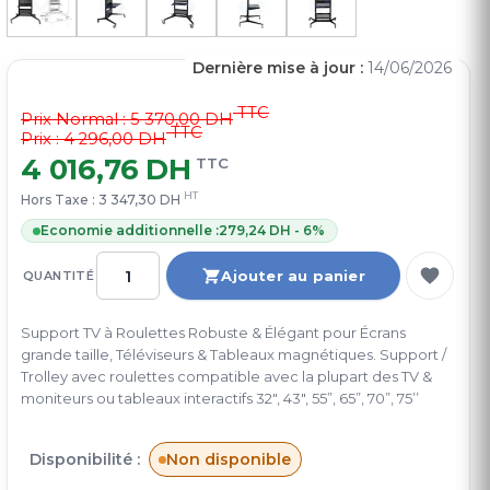
Dernière mise à jour :
14/06/2026
TTC
Prix Normal :
5 370,00 DH
TTC
Prix : 4 296,00 DH
4 016,76 DH
TTC
HT
Hors Taxe :
3 347,30 DH
Economie additionnelle :
279,24 DH - 6%
Ajouter au panier
QUANTITÉ
Support TV à Roulettes Robuste & Élégant pour Écrans
grande taille, Téléviseurs & Tableaux magnétiques. Support /
Trolley avec roulettes compatible avec la plupart des TV &
moniteurs ou tableaux interactifs 32", 43", 55”, 65”, 70”, 75’’
Disponibilité :
Non disponible