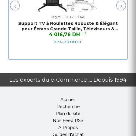
‹
›
Digital - DGT22-D940
Spécifications du meuble TV mobile D940
Support TV à Roulettes Robuste & Élégant
pour Écrans Grande Taille, Téléviseurs &
Catégorie de produit:
TTC
Tableaux Magnétiques
4 016,76 DH
3 347,30 DH HT
Matériel:
Finition de surface:
Couleur:
Les experts du e-Commerce .... Depuis 1994
Dimensions:
Adapter la taille de l'écran :
Accueil
Recherche
Plan du site
Nos Feed RSS
Modèle de montage :
A Propos
Guides d'achat