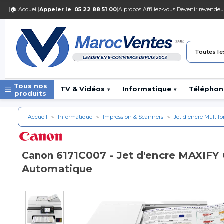
|
🏠 Accueil
|
Appeler le
05 22 88 51 00
|
A propos
|
Affiliez-vous
|
Devenir revendeu
Toutes le
Tous nos
TV & Vidéos
Informatique
Téléphon
▾
▾
produits
Accueil
»
Informatique
»
Impression & Scanners
»
Jet d'encre Multif
6171C007 - Jet d'encre MAXIFY
Canon
Automatique