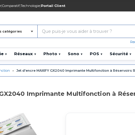
r
|
Comparatif
|
Technologie
|
Portail Client
s catégories
Re
ie
Réseaux
Photo
Sono
POS
Sécurité
▾
▾
▾
▾
▾
▾
onction
»
Jet d'encre MAXIFY GX2040 Imprimante Multifonction à Réservoirs
 GX2040 Imprimante Multifonction à Rése