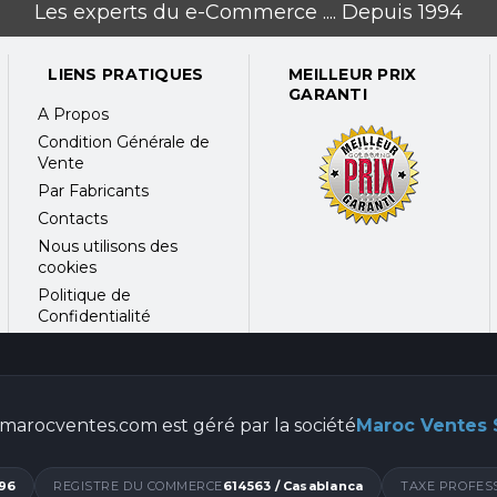
Les experts du e-Commerce .... Depuis 1994
LIENS PRATIQUES
MEILLEUR PRIX
GARANTI
A Propos
Condition Générale de
Vente
Par Fabricants
Contacts
Nous utilisons des
cookies
Politique de
Confidentialité
marocventes.com est géré par la société
Maroc Ventes
96
REGISTRE DU COMMERCE
614563 / Casablanca
TAXE PROFES