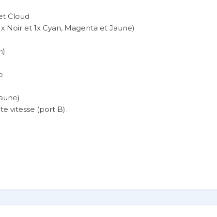
 et Cloud
1x Noir et 1x Cyan, Magenta et Jaune)
n)
p
jaune)
te vitesse (port B).
te imprimante MegaTank 4-en-1 compacte. Imprimez rapide
te qualité grâce aux recharges de bouteille d'encre écon
ssionnelle à domicile avec cette imprimante multifonctio
e à son design compact et convivial, la MAXIFY GX2040 s'in