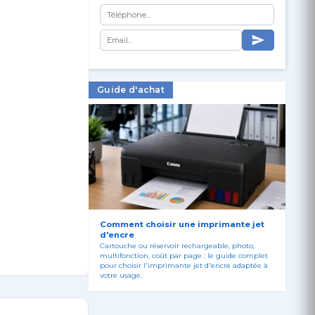
Guide d'achat
Comment choisir une imprimante jet
ment de
d'encre
omique.
Cartouche ou réservoir rechargeable, photo,
multifonction, coût par page : le guide complet
pour choisir l'imprimante jet d'encre adaptée à
votre usage.
n MegaTank
tègre à