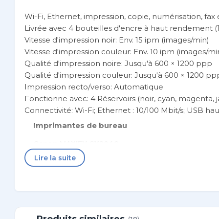
Wi-Fi, Ethernet, impression, copie, numérisation, fax
Livrée avec 4 bouteilles d'encre à haut rendement (
Vitesse d'impression noir: Env. 15 ipm (images/min)
Vitesse d'impression couleur: Env. 10 ipm (images/mi
Qualité d'impression noire: Jusqu'à 600 × 1200 ppp
Qualité d'impression couleur: Jusqu'à 600 × 1200 pp
Impression recto/verso: Automatique
Fonctionne avec: 4 Réservoirs (noir, cyan, magenta, 
Connectivité: Wi-Fi; Ethernet : 10/100 Mbit/s; USB hau
Imprimantes de bureau
Canon MAXIFY GX2040
Lire la suite
Vivez l'expérience de bureau à domicile avec cet
grands volumes de documents professionnels de hau
UN MAXIFY DE PERFORMANCES À DOMICILE
Produisez des documents durables de qualité profe
offrant un fonctionnement complet par l'avant. Grâc