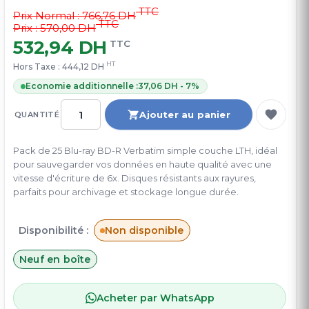
TTC
Prix Normal :
766,76 DH
TTC
Prix : 570,00 DH
532,94 DH
TTC
HT
Hors Taxe :
444,12 DH
Economie additionnelle :
37,06 DH - 7%
Ajouter au panier
QUANTITÉ
Pack de 25 Blu-ray BD-R Verbatim simple couche LTH, idéal
pour sauvegarder vos données en haute qualité avec une
vitesse d'écriture de 6x. Disques résistants aux rayures,
parfaits pour archivage et stockage longue durée.
Disponibilité :
Non disponible
Neuf en boîte
Acheter par WhatsApp