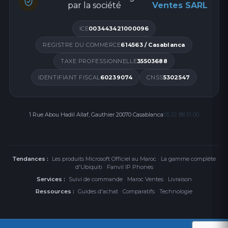
par la société
Ventes SARL
ICE
003443421000096
REGISTRE DU COMMERCE
614563 / Casablanca
TAXE PROFESSIONNELLE
35503688
IDENTIFIANT FISCAL
60239074
CNSS
5302547
1 Rue Abou Hadil Allaf, Gauthier 20070 Casablanca
05 22 88 51 00
Tendances :
Les produits Microsoft Officiel au Maroc
·
La gamme complète
d'Ubiquiti
·
Fanvil IP Phones
Services :
Suivi de commande
·
Maroc Ventes
·
Livraison
Ressources :
Guides d'achat
·
Comparatifs
·
Technologie